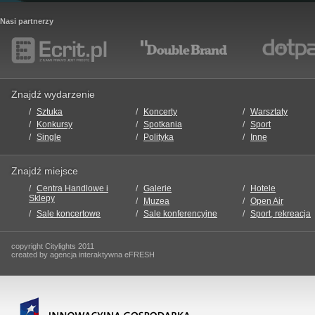
Nasi partnerzy
Znajdź wydarzenie
Sztuka
Koncerty
Warsztaty
Konkursy
Spotkania
Sport
Single
Polityka
Inne
Znajdź miejsce
Centra Handlowe i
Galerie
Hotele
Sklepy
Muzea
Open Air
Sale koncertowe
Sale konferencyjne
Sport, rekreacja
copyright Citylights 2011
created by agencja interaktywna eFRESH