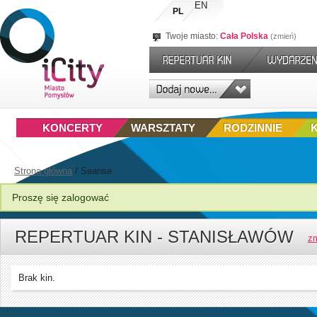
EN
PL
Twoje miasto:
Cała Polska
zmień
KONCERTY
WARSZTATY
RODZINNIE
Strona główna
/
Seanse
Proszę się zalogować
REPERTUAR KIN - STANISŁAWÓW
z
Brak kin.