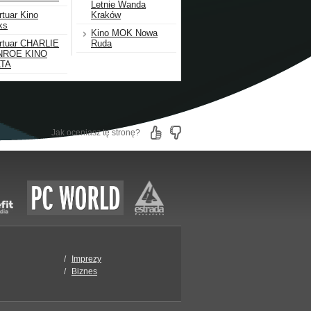
Letnie Wanda
rtuar Kino
Kraków
ks
Kino MOK Nowa
ertuar CHARLIE
Ruda
ROE KINO
TA
Jak oceniasz tę stronę?
Imprezy
Biznes