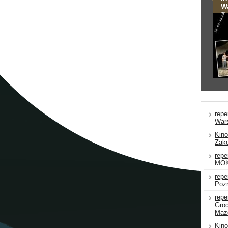
W
Te
repe
War
Kino
Zak
repe
MOK
repe
Poz
repe
Grod
Maz
Kin