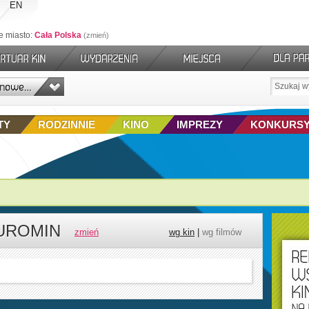
EN
e miasto:
Cała Polska
zmień
TY
RODZINNIE
KINO
IMPREZY
KONKURS
ŻUROMIN
zmień
wg kin
|
wg filmów