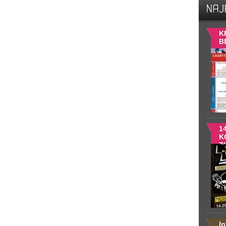
K
B
14
K
Th
T
B
M
I