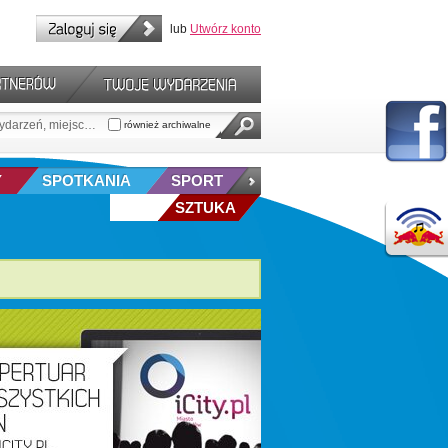
lub
Utwórz konto
również archiwalne
Y
SPOTKANIA
SPORT
SZTUKA