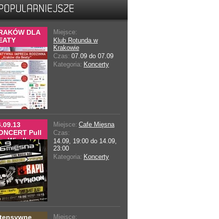
RAKÓW DLA
Miejsce:
EATY
Klub Rotunda w
Krakowie
Czas:
07.09 do 07.09
Kategoria:
Koncerty
.09.13
Miejsce:
Cafe Mięsna
ONCERT Pull
Czas:
e Wire||
14.09, 19:00 do 14.09,
yphoon||
23:00
apu w Cafe
Kategoria:
Koncerty
ięsna
ntensywne
Miejsce: