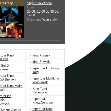
arsztaty
Strych na Wróble
atralne
Czas:
26.08, 10:00 do 30.08,
19:00
Kategoria:
Warsztaty
rtuar Kino
kina Kraśnik
szawa
kina Suwałki
 Sokół
repertuar kin Nowy
opane
Targ
rtuar Kino
repertuar Multikino
iS Bielawa
Włocławek
rtuar Kino Malta
Kino Tomi
nań
Pabianice
rtuar kin
repertuar
zisk
Kijów.Centrum
owiecki
repertuar Kino
o Mazur Olecko