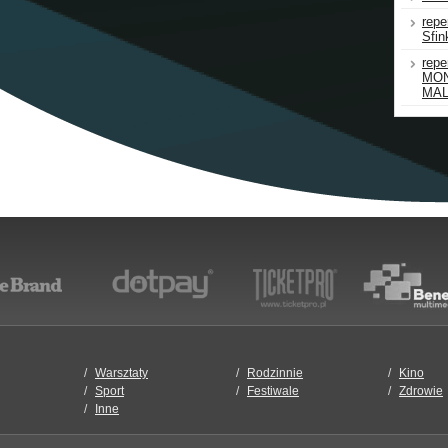
repe
Sfin
rep
MON
MAL
Warsztaty
Rodzinnie
Kino
Sport
Festiwale
Zdrowie
Inne