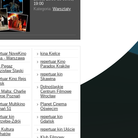
19:00
Kategoria:
Warsztaty
rtuar NoveKino
kina Kielce
ha - Warszawa
repertuar Kino
o Pegaz
Paradox Kraków
isław Śląski
repertuar kin
rtuar Kino Rejs
Skawina
psk
Dolnośląskie
 Malta: Charlie
Centrum Filmowe
roe Poznań
Wrocław
rtuar Multikino
Planet Cinema
nań 51
Oświęcim
rtuar kin
repertuar kin
rzębie-Zdrój
Gdańsk
 Kultura
repertuar kin Ujście
chatów
Klub Filmowy