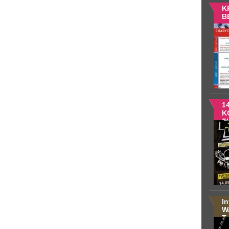
K
B
14
K
Th
T
B
M
I
W
Te