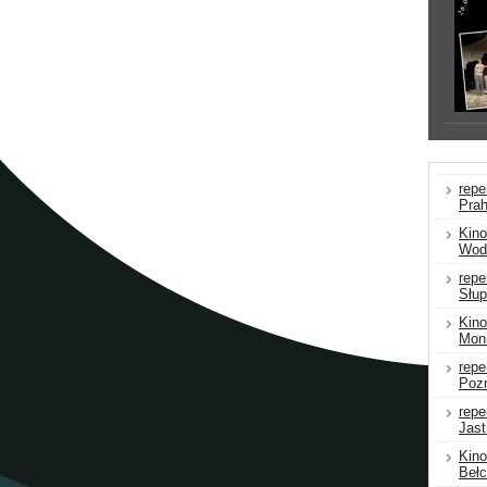
repe
Pra
Kin
Wodz
repe
Słu
Kino
Mon
repe
Poz
repe
Jast
Kino
Beł