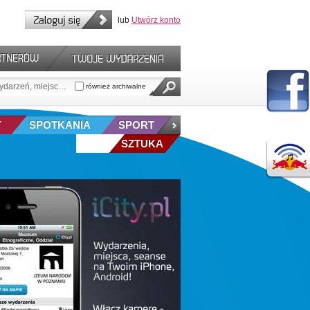
lub
Utwórz konto
również archiwalne
Y
SPOTKANIA
SPORT
SZTUKA