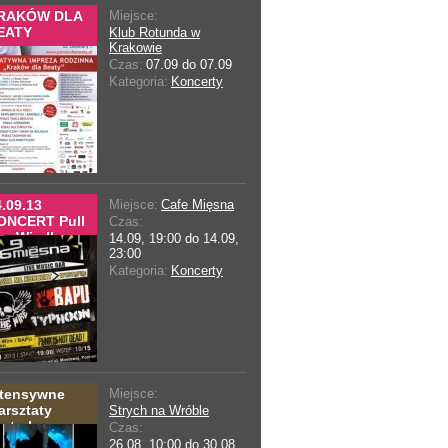
RAKÓW DLA
Miejsce:
EATY
Klub Rotunda w
Krakowie
Czas:
07.09 do 07.09
Kategoria:
Koncerty
.09.13
Miejsce:
Cafe Mięsna
ONCERT Pull
Czas:
e Wire||
14.09, 19:00 do 14.09,
yphoon||
23:00
apu w Cafe
Kategoria:
Koncerty
ięsna
ntensywne
Miejsce:
arsztaty
Strych na Wróble
atralne
Czas:
26.08, 10:00 do 30.08,