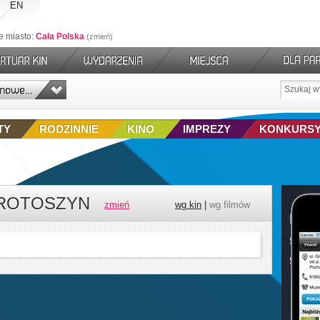
EN
e miasto:
Cała Polska
zmień
TY
RODZINNIE
KINO
IMPREZY
KONKURS
KROTOSZYN
zmień
wg kin
|
wg filmów