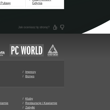
 Puławy
Gdynia
Jak oceniasz tę stronę?
Imprezy
Biznes
Kluby
wiarnie
Restauracje i Kawiarnie
Zabytki