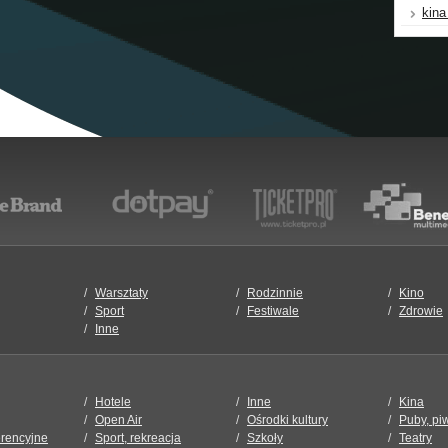
kina
Warsztaty
Rodzinnie
Kino
Sport
Festiwale
Zdrowie
Inne
Hotele
Inne
Kina
Open Air
Ośrodki kultury
Puby, pi
erencyjne
Sport, rekreacja
Szkoły
Teatry