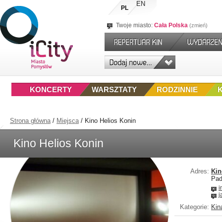
EN
PL
Twoje miasto:
Cała Polska
zmień
KONCERTY
WARSZTATY
RODZINNIE
Strona główna
/
Miejsca
/
Kino Helios Konin
Kino Helios Konin
Adres:
Kin
Pad
i
j
Kategorie:
Kin