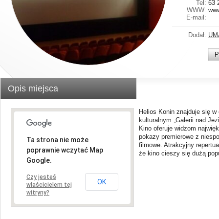
Tel:
63 
WWW:
www
E-mail:
Dodał:
UM
P
Opis miejsca
Helios Konin znajduje się w
kulturalnym „Galerii nad Jez
Kino oferuje widzom najwięk
pokazy premierowe z niespo
Ta strona nie może
filmowe. Atrakcyjny repertua
poprawnie wczytać Map
że kino cieszy się dużą pop
Google.
Czy jesteś
OK
właścicielem tej
witryny?