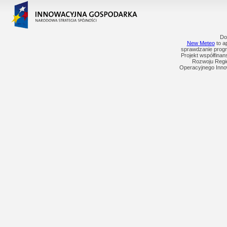
Do
New Meteo
to ap
sprawdzanie prog
Projekt współfina
Rozwoju Regi
Operacyjnego Inno