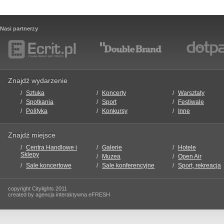
Nasi partnerzy
Znajdź wydarzenie
Sztuka
Koncerty
Warsztaty
Spotkania
Sport
Festiwale
Polityka
Konkursy
Inne
Znajdź miejsce
Centra Handlowe i
Galerie
Hotele
Sklepy
Muzea
Open Air
Sale koncertowe
Sale konferencyjne
Sport, rekreacja
copyright Citylights 2011
created by agencja interaktywna eFRESH