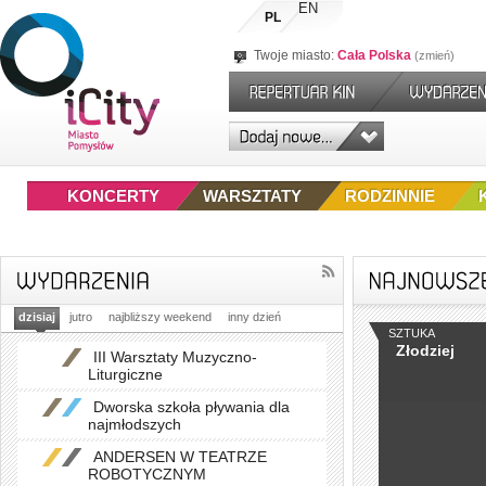
EN
PL
Twoje miasto:
Cała Polska
zmień
KONCERTY
WARSZTATY
RODZINNIE
dzisiaj
jutro
najbliższy weekend
inny dzień
SZTUKA
Złodziej
III Warsztaty Muzyczno-
Liturgiczne
Dworska szkoła pływania dla
najmłodszych
ANDERSEN W TEATRZE
ROBOTYCZNYM