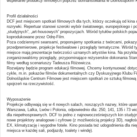
wspieranie produkcji filmowych poprzez dofinansowania w Dolnośląskim
Profil działalności
DCF jest miejscem spotkań filmowych dla tych, którzy oczekują od kina c
rozrywki. Repertuar stanowi szeroki wybór światowego, europejskiego i po
„studyjnych”, „art-housowych” propozycjach. Wśród tytułów polskich pojaw
koprodukowane przez Odrę-Film.
Poza codziennymi seansami, proponujemy spotkania z twórcami, pokazy 
przedpremierowe, projekcje festiwalowe i przeglądy tematyczne. Wśród t
miejsce mają prezentacje twórczości uznanych artystów kina. Na przykła
zorganizowaliśmy przeglądy, przypominające reżyserskie dokonania Stan
filmy według scenariuszy Tadeusza Różewicza.
Rozwijany będzie program edukacji filmowej. Chcemy kontynuować doty
cykle, m.in. pokazów filmów dokumentalnych czy Dyskusyjnego Klubu F
Dolnośląskie Centrum Filmowe jest miejscem spotkań ze sztuką filmową i
spojrzeń na rzeczywistość.
Wyposażenie
Projekcje odbywają się w 4 nowych salach, noszących nazwy, które upami
Warszawa, Lalka, Lwów i Polonia, odpowiednio dla: 250, 141, 135 i 73 wi
dla niepełnosprawnych. DCF to jedno z najnowocześniejszych kin study
nowe projektory analogowe i cyfrowe (z możliwością projekcji 3D), nagłoś
EX, klimatyzację i wygodne fotele. Kino posiada też udogodnienia dla 
miejsca w każdej sali, podjazdy, toalety i windę).