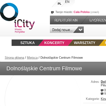
EN
PL
Twoje miasto:
Cała Polska
zmień
SZTUKA
KONCERTY
WARSZTATY
Strona główna
/
Miejsca
/
Dolnośląskie Centrum Filmowe
Dolnośląskie Centrum Filmowe
Adres:
Dol
Pił
i
j
Kategorie:
Kin