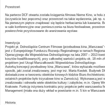
Przestrzeń
Na parterze DCF otwarta została księgarnia filmowa Nieme Kino, w holu z
(oczywiście bez popcornu) oraz przestrzeń na takie wydarzenia, jak np. s
Na pierwszym piętrze znajdować się będzie herbaciarnia lub kawiarnia. 
w sale konferencyjne oraz pomieszczenia na biura festiwalowe, przestronn
powierzchnie przystosowane do aranżowania wystaw.
Inwestycja
Projekt pt. Dolnośląskie Centrum Filmowe (przebudowa kina „Warszawa”
jest z Europejskiego Funduszu Rozwoju Regionalnego w ramach Region
Operacyjnego dla Województwa Dolnośląskiego na lata 2007 – 2013 kwot
kosztów kwalifikowanych), przy całkowitej wartości projektu ok. 18 mln zł
projektem jest Urząd Marszałkowski Województwa Dolnośląskiego.
Autorką koncepcji przebudowy kina „Warszawa”, która wykazała możliw
sposób, jaki został zrealizowany, jest mgr inż. Marta Kwolek. Budynek 
doświadczone w tworzeniu obiektów kinowych łódzkie Biuro Architektonic
ostatnich projektów było trzysalowe kino w Zamościu). Wykonawcą jest wr
zrealizowała i odnowiła wiele obiektów kultury i zabytków, m.in. Operę 
Krakowie. Funkcję inżyniera kontraktu przy projekcie pełni warszawska fi
Management (miała ona duży wkład w powstanie m.in. 5 kin w Warszawie,
Historia