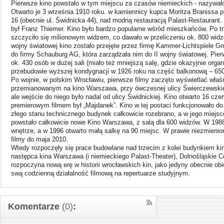
Pierwsze kino powstało w tym miejscu za czasów niemieckich - nazywał
Otwarto je 3 września 1910 roku. w kamiennicy kupca Moritza Branissa p
16 (obecnie ul. Świdnicka 44), nad modną restauracją Palast-Restaurant
był Franz Thiemer. Kino było bardzo popularne wśród mieszkańców. Po trze
szczyciło się milionowym widzem, co dawało w przeliczeniu ok. 800 widz
wojny światowej kino zostało przejęte przez firmę Kammer-Lichtspiele G
do firmy Schauburg AG, która zarządzała nim do II wojny światowej. Pie
ok. 430 osób w dużej sali (miało też mniejszą salę, gdzie okazyjnie organ
przebudowie wyższej kondygnacji w 1926 roku na część balkonową – 65
Po wojnie, w polskim Wrocławiu, pierwsze filmy zaczęto wyświetlać wła
przemianowanym na kino Warszawa, przy ówczesnej ulicy Świerczewskie
ale wejście do niego było nadal od ulicy Świdnickiej. Kino otwarto 16 cze
premierowym filmem był „Majdanek”. Kino w tej postaci funkcjonowało do
złego stanu technicznego budynek całkowicie rozebrano, a w jego miejsc
powstało całkowicie nowe Kino Warszawa, z salą dla 600 widzów. W 19
wnętrze, a w 1996 otwarto małą salkę na 90 miejsc. W prawie niezmienion
filmy do maja 2010.
Wtedy rozpoczęły się prace budowlane nad trzecim z kolei budynkiem k
następca kina Warszawa (i niemieckiego Palast-Theater), Dolnośląskie 
rozpoczyna nową erę w historii wrocławskich kin, jako jedyny obecnie obi
swą codzienną działalność filmową na repertuarze studyjnym.
Komentarze
(0)
: