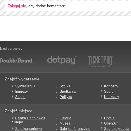
Zaloguj się
, aby dodać komentarz.
Nasi partnerzy
Znajdź wydarzenie
Sylwester13
Sztuka
Koncerty
Imprezy
Spotkania
Sport
Single
Polityka
Konkursy
Znajdź miejsce
Centra Handlowe i
Galerie
Hotele
Sklepy
Muzea
Open Air
Sale koncertowe
Sale konferencyjne
Sport, rekreacja