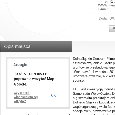
Tel:
71 
WWW:
www
E-mail:
Dodał:
UM
P
Opis miejsca
Dolnośląskie Centrum Filmo
czterosalowy obiekt, który 
gruntownie przebudowanego,
„Warszawa”. 1 września 2011
Ta strona nie może
uroczyste otwarcie, a 2 wrz
poprawnie wczytać Map
seanse.
Google.
DCF jest inwestycją Odry-Fil
Czy jesteś
Samorządu Województwa Dol
OK
właścicielem tej
się szerokim przekrojem dzia
witryny?
Dolnego Śląska i Lubuskiego
współorganizację wielu fest
specjalnych, prowadzenie p