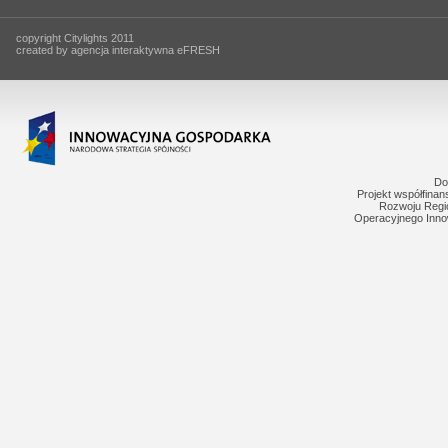
copyright Citylights 2011
created by agencja interaktywna eFRESH
Do
Projekt współfina
Rozwoju Regi
Operacyjnego Inno