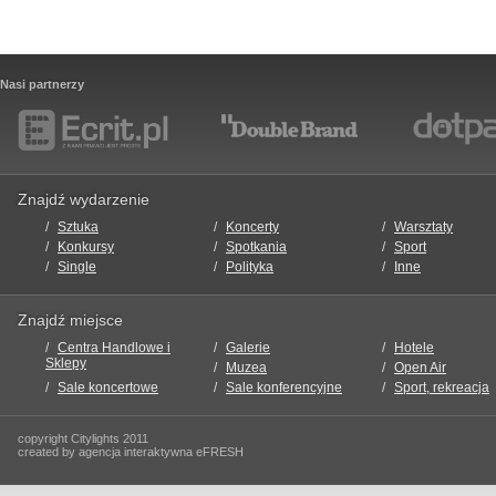
Nasi partnerzy
Znajdź wydarzenie
Sztuka
Koncerty
Warsztaty
Konkursy
Spotkania
Sport
Single
Polityka
Inne
Znajdź miejsce
Centra Handlowe i
Galerie
Hotele
Sklepy
Muzea
Open Air
Sale koncertowe
Sale konferencyjne
Sport, rekreacja
copyright Citylights 2011
created by agencja interaktywna eFRESH