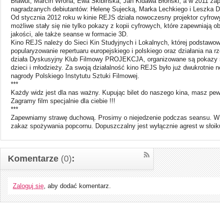
Bławut, Marcin Wrona, Ewa Skibińska, Jan Kidawa Błoński, a w 2011 zapr
nagradzanych debiutantów: Helenę Sujecką, Marka Lechkiego i Leszka D
Od stycznia 2012 roku w kinie REJS działa nowoczesny projektor cyfrowy.
możliwe stały się nie tylko pokazy z kopii cyfrowych, które zapewniają o
jakości, ale także seanse w formacie 3D.
Kino REJS należy do Sieci Kin Studyjnych i Lokalnych, której podstawo
popularyzowanie repertuaru europejskiego i polskiego oraz działania na r
działa Dyskusyjny Klub Filmowy PROJEKCJA, organizowane są pokazy s
dzieci i młodzieży. Za swoją działalność kino REJS było już dwukrotnie 
nagrody Polskiego Instytutu Sztuki Filmowej.
***
Każdy widz jest dla nas ważny. Kupując bilet do naszego kina, masz pe
Zagramy film specjalnie dla ciebie !!!
***
Zapewniamy strawę duchową. Prosimy o niejedzenie podczas seansu. W k
zakaz spożywania popcornu. Dopuszczalny jest wyłącznie agrest w słoiku
Komentarze
(0)
:
Zaloguj się
, aby dodać komentarz.