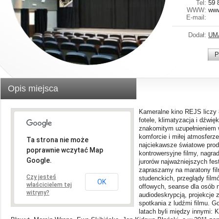
Tel:
59 
WWW:
www
E-mail:
Dodał:
UM
P
Opis miejsca
Kameralne kino REJS liczy
fotele, klimatyzacja i dźwię
znakomitym uzupełnieniem 
komforcie i miłej atmosfer
Ta strona nie może
najciekawsze światowe produ
poprawnie wczytać Map
kontrowersyjne filmy, nagra
Google.
jurorów najważniejszych fes
zapraszamy na maratony fil
Czy jesteś
studenckich, przeglądy fil
OK
właścicielem tej
offowych, seanse dla osób 
witryny?
audiodeskrypcją, projekcje
spotkania z ludźmi filmu. 
latach byli między innymi: 