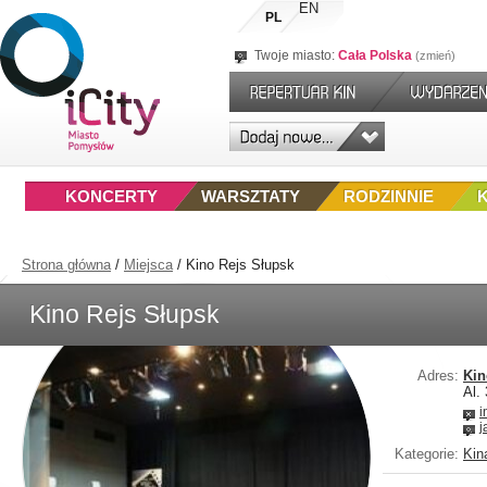
EN
PL
Twoje miasto:
Cała Polska
zmień
KONCERTY
WARSZTATY
RODZINNIE
Strona główna
/
Miejsca
/
Kino Rejs Słupsk
Kino Rejs Słupsk
Adres:
Kin
Al.
i
j
Kategorie:
Kin