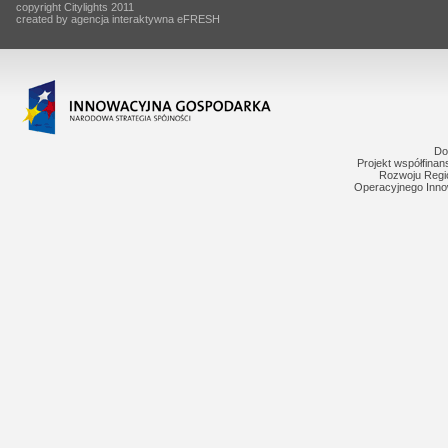
copyright Citylights 2011
created by agencja interaktywna eFRESH
Do
Projekt współfina
Rozwoju Regi
Operacyjnego Inno