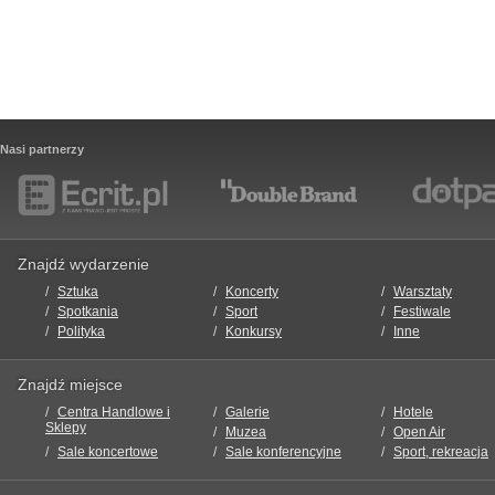
Nasi partnerzy
Znajdź wydarzenie
Sztuka
Koncerty
Warsztaty
Spotkania
Sport
Festiwale
Polityka
Konkursy
Inne
Znajdź miejsce
Centra Handlowe i
Galerie
Hotele
Sklepy
Muzea
Open Air
Sale koncertowe
Sale konferencyjne
Sport, rekreacja