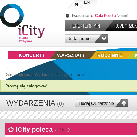
EN
PL
Twoje miasto:
Cała Polska
zmień
KONCERTY
WARSZTATY
RODZINNIE
Strona główna
/
Wydarzenia
/
single
/
Lublin
Proszę się zalogować
WYDARZENIA
(0)
iCity poleca
1
/5