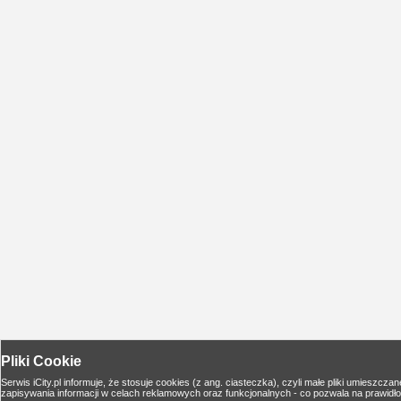
Pliki Cookie
Serwis iCity.pl informuje, że stosuje cookies (z ang. ciasteczka), czyli małe pliki umies
zapisywania informacji w celach reklamowych oraz funkcjonalnych - co pozwala na prawidło