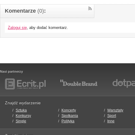
Komentarze
(0)
:
Zaloguj się
, aby dodać komentarz.
Nasi partnerzy
Znajdź wydarzenie
Sztuka
Koncerty
Warsztaty
Konkursy
Spotkania
Sport
Single
Polityka
Inne