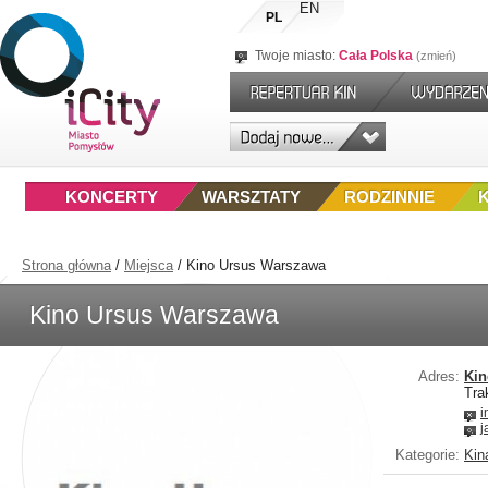
EN
PL
Twoje miasto:
Cała Polska
zmień
KONCERTY
WARSZTATY
RODZINNIE
Strona główna
/
Miejsca
/
Kino Ursus Warszawa
Kino Ursus Warszawa
Adres:
Kin
Tra
i
j
Kategorie:
Kin