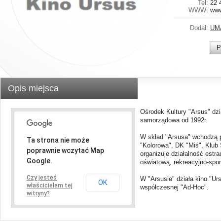
Tel:
22 
WWW:
www
Dodał:
UM
P
Opis miejsca
Ośrodek Kultury "Arsus" dzia
samorządowa od 1992r.
W skład "Arsusa" wchodzą pl
Ta strona nie może
"Kolorowa", DK "Miś", Klub
poprawnie wczytać Map
organizuje działalność estr
Google.
oświatową, rekreacyjno-spo
Czy jesteś
W "Arsusie" działa kino "Urs
OK
właścicielem tej
współczesnej "Ad-Hoc".
witryny?