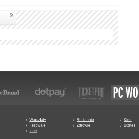
Warsztaty
Rodzinnie
Kino
Festiwale
Zdrowie
Biznes
Inne