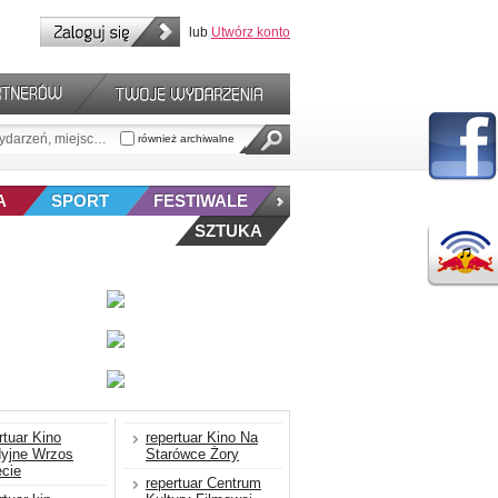
lub
Utwórz konto
również archiwalne
A
SPORT
FESTIWALE
SZTUKA
rtuar Kino
repertuar Kino Na
dyjne Wrzos
Starówce Żory
cie
repertuar Centrum