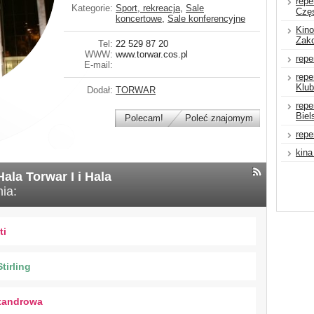
repe
Kategorie:
Sport, rekreacja
,
Sale
Czę
koncertowe
,
Sale konferencyjne
Kino
Zak
Tel:
22 529 87 20
WWW:
www.torwar.cos.pl
repe
E-mail:
repe
Klu
Dodał:
TORWAR
repe
Biel
Polecam!
Poleć znajomym
repe
kina
ala Torwar I i Hala
ia:
ti
tirling
xandrowa