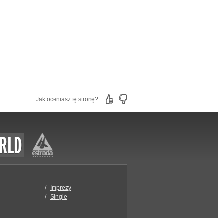
Jak oceniasz tę stronę?
Imprezy
Single