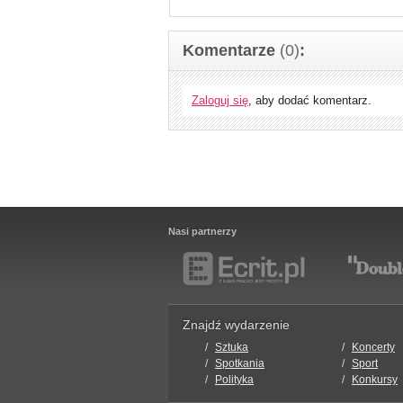
Komentarze
(0)
:
Zaloguj się
, aby dodać komentarz.
Nasi partnerzy
Znajdź wydarzenie
Sztuka
Koncerty
Spotkania
Sport
Polityka
Konkursy