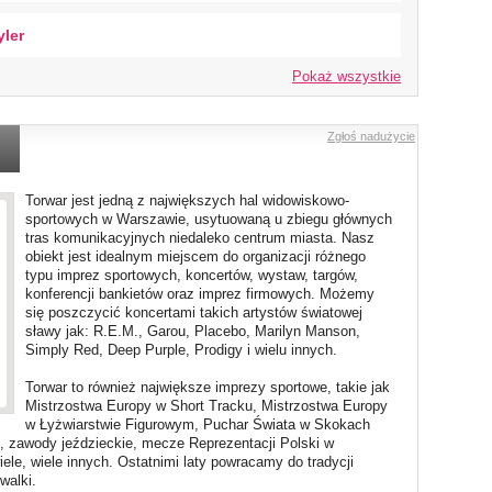
yler
Pokaż wszystkie
Zgłoś nadużycie
Torwar jest jedną z największych hal widowiskowo-
sportowych w Warszawie, usytuowaną u zbiegu głównych
tras komunikacyjnych niedaleko centrum miasta. Nasz
obiekt jest idealnym miejscem do organizacji różnego
typu imprez sportowych, koncertów, wystaw, targów,
konferencji bankietów oraz imprez firmowych. Możemy
się poszczycić koncertami takich artystów światowej
sławy jak: R.E.M., Garou, Placebo, Marilyn Manson,
Simply Red, Deep Purple, Prodigy i wielu innych.
Torwar to również największe imprezy sportowe, takie jak
Mistrzostwa Europy w Short Tracku, Mistrzostwa Europy
w Łyżwiarstwie Figurowym, Puchar Świata w Skokach
, zawody jeździeckie, mecze Reprezentacji Polski w
iele, wiele innych. Ostatnimi laty powracamy do tradycji
walki.