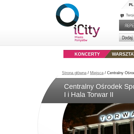
PL
Twoj
KONCERTY
WARSZTA
Strona główna
/
Miejsca
/
Centralny Ośrod
Centralny Ośrodek Spo
I i Hala Torwar II