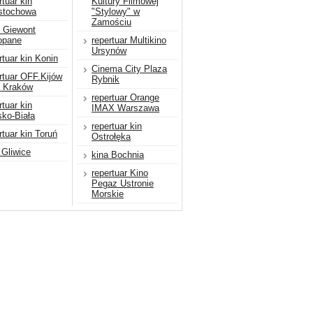
rtuar kin
Kultury Filmowej
stochowa
"Stylowy" w
Zamościu
 Giewont
opane
repertuar Multikino
Ursynów
rtuar kin Konin
Cinema City Plaza
rtuar OFF.Kijów
Rybnik
b Kraków
repertuar Orange
rtuar kin
IMAX Warszawa
sko-Biała
repertuar kin
rtuar kin Toruń
Ostrołęka
 Gliwice
kina Bochnia
repertuar Kino
Pegaz Ustronie
Morskie