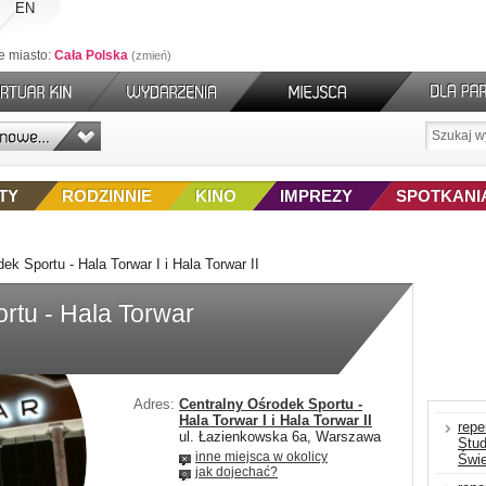
EN
e miasto:
Cała Polska
zmień
TY
RODZINNIE
KINO
IMPREZY
SPOTKANI
ek Sportu - Hala Torwar I i Hala Torwar II
rtu - Hala Torwar
Adres:
Centralny Ośrodek Sportu -
Hala Torwar I i Hala Torwar II
repe
ul. Łazienkowska 6a, Warszawa
Stu
inne miejsca w okolicy
Świe
jak dojechać?