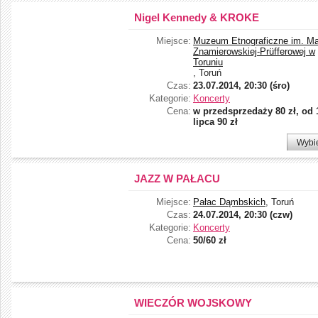
Nigel Kennedy & KROKE
Miejsce:
Muzeum Etnograficzne im. Mar
Znamierowskiej-Prüfferowej w
Toruniu
, Toruń
Czas:
23.07.2014, 20:30 (śro)
Kategorie:
Koncerty
Cena:
w przedsprzedaży 80 zł, od 
lipca 90 zł
Wybi
JAZZ W PAŁACU
Miejsce:
Pałac Dąmbskich
, Toruń
Czas:
24.07.2014, 20:30 (czw)
Kategorie:
Koncerty
Cena:
50/60 zł
WIECZÓR WOJSKOWY