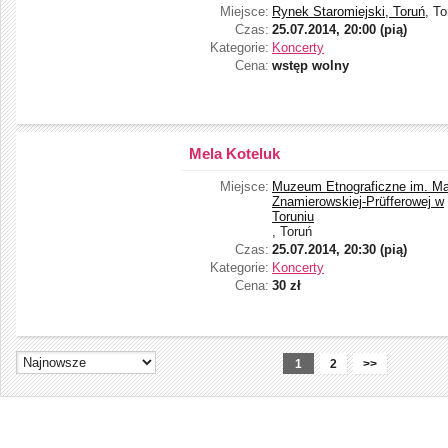
Miejsce:
Rynek Staromiejski, Toruń
, To
Czas:
25.07.2014, 20:00 (pią)
Kategorie:
Koncerty
Cena:
wstęp wolny
Mela Koteluk
Miejsce:
Muzeum Etnograficzne im. Mar
Znamierowskiej-Prüfferowej w
Toruniu
, Toruń
Czas:
25.07.2014, 20:30 (pią)
Kategorie:
Koncerty
Cena:
30 zł
1
2
>>