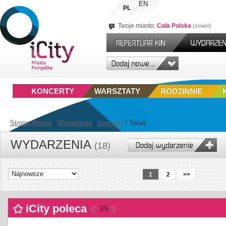
EN
PL
Twoje miasto:
Cała Polska
zmień
KONCERTY
WARSZTATY
RODZINNIE
Strona główna
/
Wydarzenia
/
koncerty
/
Toruń
WYDARZENIA
(18)
1
2
>>
iCity poleca
1
/5