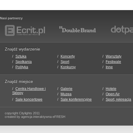
Nasi partnerzy
Znajdź wydarzenie
Sztuka
Koncerty
Warsztaty
Spotkania
Sport
Festiwale
Polityka
Konkursy
Inne
Znajdź miejsce
Centra Handlowe i
Galerie
Hotele
Sklepy
Muzea
Open Air
Sale koncertowe
Sale konferencyjne
Sport, rekreacja
copyright Citylights 2011
created by agencja interaktywna eFRESH