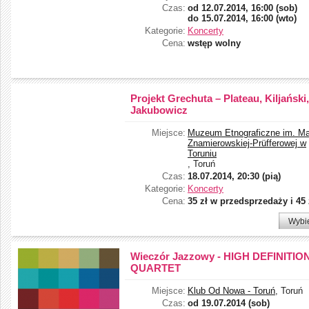
Czas:
od
12.07.2014, 16:00 (sob)
do
15.07.2014, 16:00 (wto)
Kategorie:
Koncerty
Cena:
wstęp wolny
Projekt Grechuta – Plateau, Kiljański,
Jakubowicz
Miejsce:
Muzeum Etnograficzne im. Mar
Znamierowskiej-Prüfferowej w
Toruniu
, Toruń
Czas:
18.07.2014, 20:30 (pią)
Kategorie:
Koncerty
Cena:
35 zł w przedsprzedaży i 45 
Wybi
Wieczór Jazzowy - HIGH DEFINITIO
QUARTET
Miejsce:
Klub Od Nowa - Toruń
, Toruń
Czas:
od
19.07.2014 (sob)