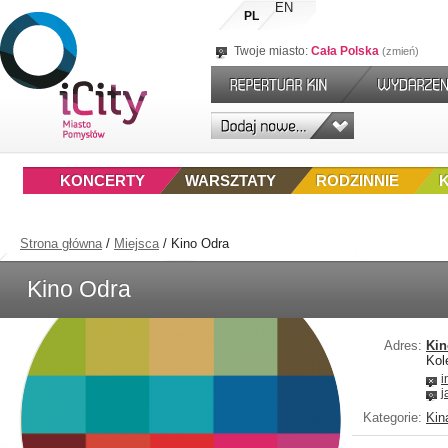
EN
PL
Twoje miasto:
Cała Polska
zmień
KONCERTY
WARSZTATY
RODZINNIE
Strona główna
/
Miejsca
/
Kino Odra
Kino Odra
Adres:
Kin
Kol
i
j
Kategorie:
Kin