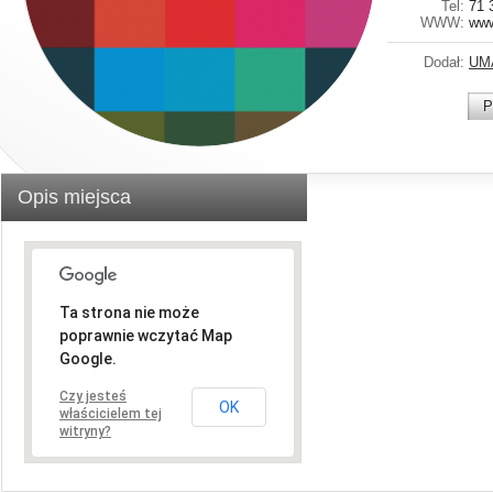
Tel:
71 
WWW:
www
Dodał:
UM
P
Opis miejsca
Ta strona nie może
poprawnie wczytać Map
Google.
Czy jesteś
OK
właścicielem tej
witryny?