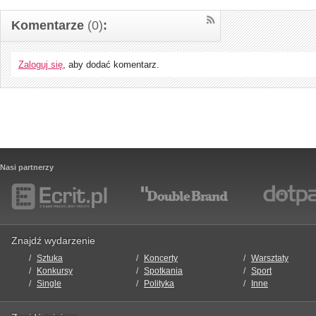
Komentarze
(0)
:
Zaloguj się
, aby dodać komentarz.
Nasi partnerzy
Znajdź wydarzenie
Sztuka
Koncerty
Warsztaty
Konkursy
Spotkania
Sport
Single
Polityka
Inne