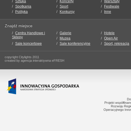
Sztuka
Koncerty
Warsztaty
Spotkania
Sport
Festiwale
Polityka
Konkursy
Inne
Znajdź miejsce
Centra Handlowe i
Galerie
Hotele
Sklepy
Muzea
Open Air
Sale koncertowe
Sale konferencyjne
Sport, rekreacja
copyright Citylights 2011
created by agencja interaktywna eFRESH
Do
Projekt współfina
Rozwoju Regi
Operacyjnego Inno