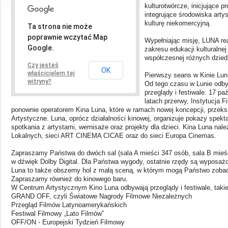
kulturotwórcze, inicjujące p
integrujące środowiska arty
kulturę niekomercyjną.
Ta strona nie może
poprawnie wczytać Map
Wypełniając misję, LUNA rea
Google.
zakresu edukacji kulturalne
współczesnej różnych dzied
Czy jesteś
OK
właścicielem tej
Pierwszy seans w Kinie Luna
witryny?
Od tego czasu w Lunie odbyw
przeglądy i festiwale. 17 pa
latach przerwy, Instytucja F
ponownie operatorem Kina Luna, które w ramach nowej koncepcji, przeks
Artystyczne. Luna, oprócz działalności kinowej, organizuje pokazy spektak
spotkania z artystami, wernisaże oraz projekty dla dzieci. Kina Luna nale
Lokalnych, sieci ART CINEMA CICAE oraz do sieci Europa Cinemas.
Zapraszamy Państwa do dwóch sal (sala A mieści 347 osób, sala B mie
w dźwięk Dolby Digital. Dla Państwa wygody, ostatnie rzędy są wyposażo
Luna to także obszerny hol z małą sceną, w którym mogą Państwo zoba
Zapraszamy również do kinowego baru.
W Centrum Artystycznym Kino Luna odbywają przeglądy i festiwale, takie
GRAND OFF, czyli Światowe Nagrody Filmowe Niezależnych
Przegląd Filmów Latynoamerykańskich
Festiwal Filmowy „Lato Filmów”
OFF/ON - Europejski Tydzień Filmowy