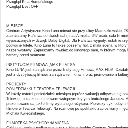
Przegląd Kina Rumuńskiego
Przegląd Best OFF
MIEJSCE
Centrum Artystyczne Kino Luna mieści się przy ulicy Marszałkowskiej 28 
Zapraszamy Państwa do dwóch sal ( sala A mieści 347 osób, sala B mieś
wyposażonych w dźwięk Dolby Digital. Dla Państwa wygody, ostatnie rz
podwójne fotele. Kino Luna to także obszerny hol, z małą sceną, w kt
nasze wystawy. Zapraszamy również do kinowego baru, w którym mogą P
herbaty przed seansem.
INSTYTUCJA FILMOWA „MAX FILM” SA.
Kino LUNA jest zarządzane przez Instytucję Filmową MAX-FILM. Działa
jest z dystrybucją filmów, zarządzaniem kinami oraz promowaniem kultury 
PROJEKTY
PONIEDZIAŁKI Z TEATREM TELEWIZJI
W każdy ostatni poniedziałek miesiąca (oprócz wakacji) odbywają się pok
Telewizji, połączone ze słowem wstępnym krytyka teatralnego Janusza
prezentowane są także filmy wybranego reżysera. Pierwszy cykl odbył s
filmowi w Teatrze Telewizji”. Na rozmowę po spektaklu zaprosiliśmy międ
Michała Kwiecińskiego.
FILMOTEKA PSYCHODYNAMICZNA
Cykliczny projekt realizowany wraz z Mazowieckim Centrum Psychodyn