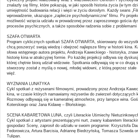
znalazły się filmy, które pokazują, w jaki sposób historia życia (w tym d
umiejętność budowania relacji i więzi w życiu dorosłym. Każdy seans „Fi
wprowadzenie, ukazujące „zaplecze psychodynamiczne” filmu. Po projekc
możliwość wzięcia udziału w prowadzonej przez zaproszonego gościa dy
procesów psychicznych, a także sposobów radzenia sobie z problemami 
SZAFA OTWARTA
Program cyklicznych spotkań SZAFA OTWARTA, skierowany do wszystkic
chcą poszerzyć swoją wiedzę i obejrzeć najlepsze filmy w historii kina. 
słowa wstępnego autora projektu, Andrzeja Kaweckiego - historyka, znawc
historię kina w atrakcyjnej formie. Po każdej projekcji odbywa się dysk
której chętnie biorą udział widzowie. Spotkania odbywają się w co drugą s
stworzony został z myślą o nowej, młodej widowni, z którą poprzez sta
więź.
WYZNANIA LUNATYKA
Cykl spotkań z reżyserami filmowymi, prowadzony przez Andrzeja Kawecki
kina, w czasie których namawiamy reżyserów do zwierzeń dotyczących k
Rozmowy odbywają się w kameralnej atmosferze, przy lampce wina. Goś
Koterskiego oraz Jana Kidawę – Błońskiego.
SCENA KABARETOWA LUNA, czyli Literackie Uśmiechy Nietuzinkowych
Cykl spotkań z artystami prezentującymi nurt, zwany kabaretem literack
gospodarz Sceny, zaprosił do udziału w swoim programie: Krzysztofa D
Fedorowicza, Artura Barcisia, Adriannę Biedrzyńską, Tomasza Szweda o
Tulipan.