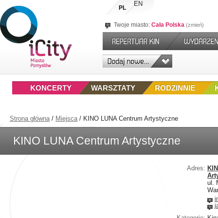
EN
PL
Twoje miasto:
Cała Polska
zmień
KONCERTY
WARSZTATY
RODZINNIE
Strona główna
/
Miejsca
/
KINO LUNA Centrum Artystyczne
KINO LUNA Centrum Artystyczne
Adres:
KI
Art
ul.
Wa
i
j
Kategorie:
Kin