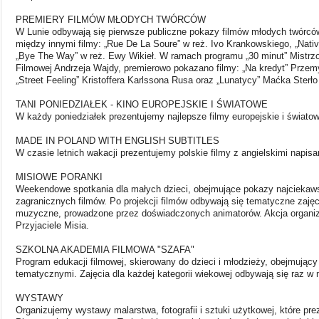
PREMIERY FILMÓW MŁODYCH TWÓRCÓW
W Lunie odbywają się pierwsze publiczne pokazy filmów młodych twórcó
między innymi filmy: „Rue De La Soure” w reż. Ivo Krankowskiego, „Native
„Bye The Way” w reż. Ewy Wikieł. W ramach programu „30 minut” Mistrzo
Filmowej Andrzeja Wajdy, premierowo pokazano filmy: „Na kredyt” Prz
„Street Feeling” Kristoffera Karlssona Rusa oraz „Lunatycy” Maćka Sterło 
TANI PONIEDZIAŁEK - KINO EUROPEJSKIE I ŚWIATOWE
W każdy poniedziałek prezentujemy najlepsze filmy europejskie i światowe
MADE IN POLAND WITH ENGLISH SUBTITLES
W czasie letnich wakacji prezentujemy polskie filmy z angielskimi napisa
MISIOWE PORANKI
Weekendowe spotkania dla małych dzieci, obejmujące pokazy najciekaws
zagranicznych filmów. Po projekcji filmów odbywają się tematyczne zajęc
muzyczne, prowadzone przez doświadczonych animatorów. Akcja organi
Przyjaciele Misia.
SZKOLNA AKADEMIA FILMOWA "SZAFA"
Program edukacji filmowej, skierowany do dzieci i młodzieży, obejmując
tematycznymi. Zajęcia dla każdej kategorii wiekowej odbywają się raz w 
WYSTAWY
Organizujemy wystawy malarstwa, fotografii i sztuki użytkowej, które pr