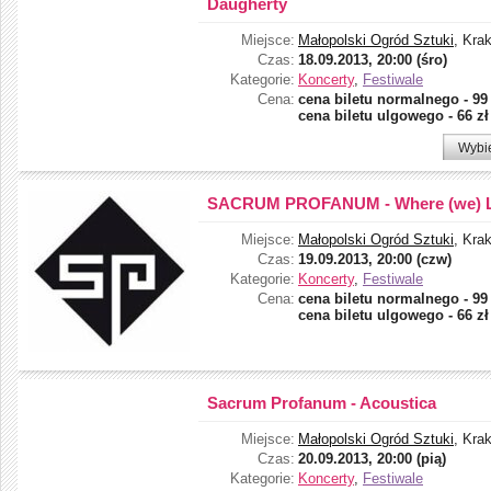
Daugherty
Miejsce:
Małopolski Ogród Sztuki
, Kra
Czas:
18.09.2013, 20:00 (śro)
Kategorie:
Koncerty
,
Festiwale
Cena:
cena biletu normalnego - 99 
cena biletu ulgowego - 66 zł
Wybi
SACRUM PROFANUM - Where (we) L
Miejsce:
Małopolski Ogród Sztuki
, Kra
Czas:
19.09.2013, 20:00 (czw)
Kategorie:
Koncerty
,
Festiwale
Cena:
cena biletu normalnego - 99 
cena biletu ulgowego - 66 zł
Sacrum Profanum - Acoustica
Miejsce:
Małopolski Ogród Sztuki
, Kra
Czas:
20.09.2013, 20:00 (pią)
Kategorie:
Koncerty
,
Festiwale