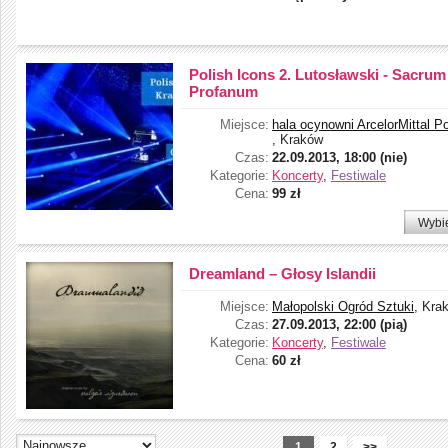
Polish Icons 2. Lutosławski - Sacrum
Profanum
Miejsce:
hala ocynowni ArcelorMittal P
, Kraków
Czas:
22.09.2013, 18:00 (nie)
Kategorie:
Koncerty
,
Festiwale
Cena:
99 zł
Wybi
Dreamland – Głosy Islandii
Miejsce:
Małopolski Ogród Sztuki
, Kra
Czas:
27.09.2013, 22:00 (pią)
Kategorie:
Koncerty
,
Festiwale
Cena:
60 zł
1
2
>>