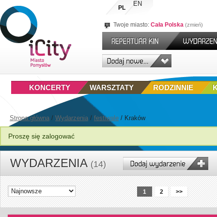
EN
PL
Twoje miasto:
Cała Polska
zmień
KONCERTY
WARSZTATY
RODZINNIE
Strona główna
/
Wydarzenia
/
festiwale
/
Kraków
Proszę się zalogować
WYDARZENIA
(14)
1
2
>>