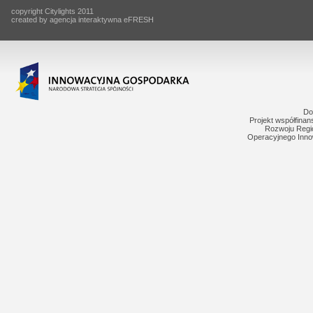
copyright Citylights 2011
created by agencja interaktywna eFRESH
Do
Projekt współfina
Rozwoju Regi
Operacyjnego Inno