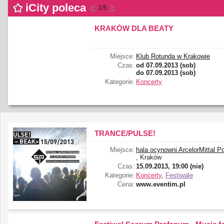
iCity poleca
1
/5
KRAKÓW DLA BEATY
Miejsce:
Klub Rotunda w Krakowie
Czas:
od
07.09.2013 (sob)
do
07.09.2013 (sob)
Kategorie:
Koncerty
TRANCE/PULSE!
Miejsce:
hala ocynowni ArcelorMittal P
, Kraków
Czas:
15.09.2013, 19:00 (nie)
Kategorie:
Koncerty
,
Festiwale
Cena:
www.eventim.pl