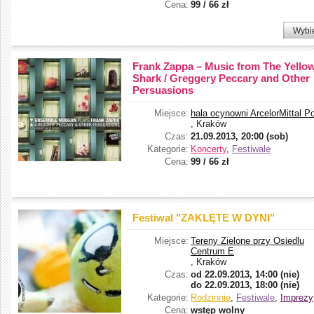
Cena:
99 / 66 zł
Wybi
Frank Zappa – Music from The Yello
Shark / Greggery Peccary and Other
Persuasions
Miejsce:
hala ocynowni ArcelorMittal P
, Kraków
Czas:
21.09.2013, 20:00 (sob)
Kategorie:
Koncerty
,
Festiwale
Cena:
99 / 66 zł
Festiwal "ZAKLĘTE W DYNI"
Miejsce:
Tereny Zielone przy Osiedlu
Centrum E
, Kraków
Czas:
od
22.09.2013, 14:00 (nie)
do
22.09.2013, 18:00 (nie)
Kategorie:
Rodzinnie
,
Festiwale
,
Imprezy
Cena:
wstęp wolny