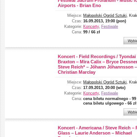
Festiwal Sacrum Profanum - Music f
Airports - Brian Eno
Miejsce:
Małopolski Ogród Sztuki
, Kra
Czas:
16.09.2013, 19:00 (pon)
Kategorie:
Koncerty
,
Festiwale
Cena:
99 / 66 zł
Wybi
Koncert - Field Recordings / Tyondai
Braxton – Mira Calix – Bryce Dessner
Steve Reich* – Jóhann Jóhannsson –
Christian Marclay
Miejsce:
Małopolski Ogród Sztuki
, Kra
Czas:
17.09.2013, 20:00 (wto)
Kategorie:
Koncerty
,
Festiwale
Cena:
cena biletu normalnego - 99 
cena biletu ulgowego - 66 zł
Wybi
Koncert - Americana / Steve Reich – P
Glass – Laurie Anderson – Michael