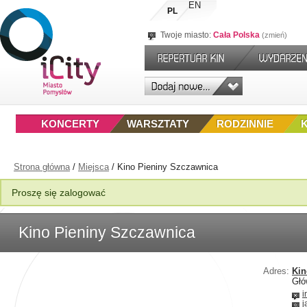
EN
PL
Twoje miasto:
Cała Polska
zmień
KONCERTY
WARSZTATY
RODZINNIE
Strona główna
/
Miejsca
/
Kino Pieniny Szczawnica
Proszę się zalogować
Kino Pieniny Szczawnica
Adres:
Kin
Głó
i
j