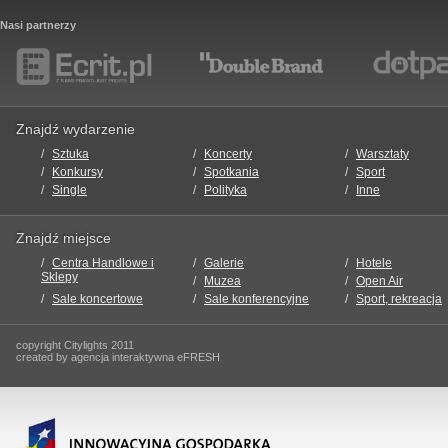
Nasi partnerzy
Znajdź wydarzenie
Sztuka
Koncerty
Warsztaty
Konkursy
Spotkania
Sport
Single
Polityka
Inne
Znajdź miejsce
Centra Handlowe i
Galerie
Hotele
Sklepy
Muzea
Open Air
Sale koncertowe
Sale konferencyjne
Sport, rekreacja
copyright Citylights 2011
created by agencja interaktywna eFRESH