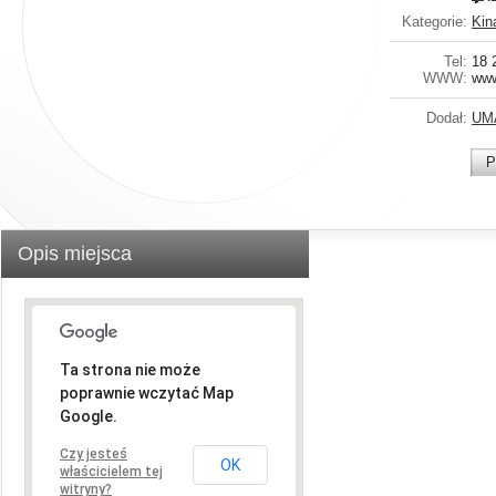
Kategorie:
Kin
Tel:
18 
WWW:
www
Dodał:
UM
P
Opis miejsca
Ta strona nie może
poprawnie wczytać Map
Google.
Czy jesteś
OK
właścicielem tej
witryny?