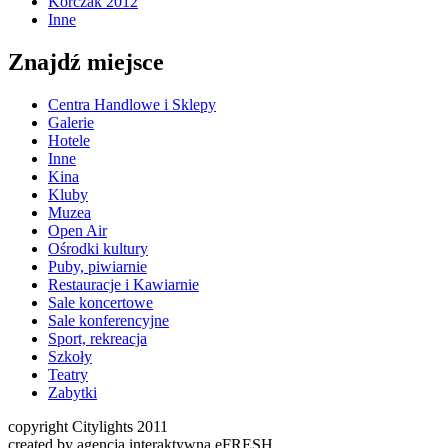
Korczak 2012
Inne
Znajdź miejsce
Centra Handlowe i Sklepy
Galerie
Hotele
Inne
Kina
Kluby
Muzea
Open Air
Ośrodki kultury
Puby, piwiarnie
Restauracje i Kawiarnie
Sale koncertowe
Sale konferencyjne
Sport, rekreacja
Szkoły
Teatry
Zabytki
copyright Citylights 2011
created by agencja interaktywna eFRESH