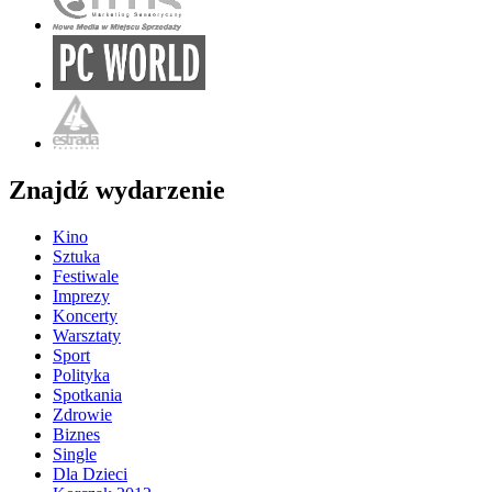
Znajdź wydarzenie
Kino
Sztuka
Festiwale
Imprezy
Koncerty
Warsztaty
Sport
Polityka
Spotkania
Zdrowie
Biznes
Single
Dla Dzieci