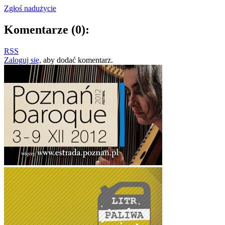
Zgłoś nadużycie
Komentarze
(0)
:
Ta strona nie może poprawnie wczytać Map
RSS
Google.
Zaloguj się
, aby dodać komentarz.
OK
Czy jesteś właścicielem tej witryny?