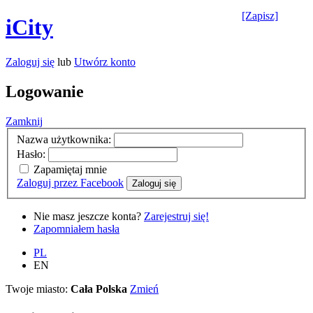
[Zapisz]
iCity
Zaloguj się
lub
Utwórz konto
Logowanie
Zamknij
Nazwa użytkownika:
Hasło:
Zapamiętaj mnie
Zaloguj przez Facebook
Zaloguj się
Nie masz jeszcze konta?
Zarejestruj się!
Zapomniałem hasła
PL
EN
Twoje miasto:
Cała Polska
Zmień