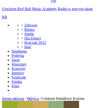
FB
Uruchom Red Bull Music Academy Radio w nowym oknie
RB
>
Zdrowie
>
Biznes
>
Single
>
Dla Dzieci
>
Korczak 2012
>
Inne
Spotkania
Polityka
Sport
Warsztaty
Koncerty
Imprezy
Festiwale
Sztuka
Kino
Strona główna
/
Miejsca
/
Centrum Handlowe Korona