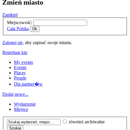
Zmień miasto
Zamknij
Miejscowość:
Cała Polska
Ok
Zaloguj się
, aby zapisać swoje miasta.
Repertuar kin
My events
Events
Places
People
Dla partner�w
Dodaj nowe...
Wydarzenie
Miejsce
również archiwalne
Szukaj