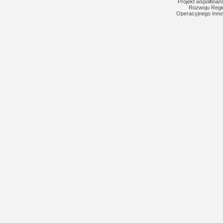
Projekt współfina
Rozwoju Regi
Operacyjnego Inno