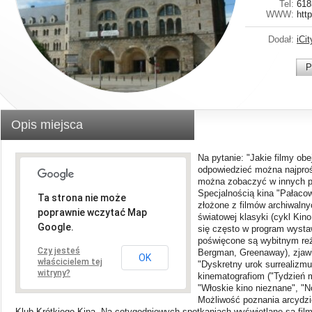
Tel:
618
WWW:
htt
Dodał:
iCit
P
Opis miejsca
Na pytanie: "Jakie filmy o
odpowiedzieć można najprośc
można zobaczyć w innych p
Specjalnością kina "Pałaco
Ta strona nie może
złożone z filmów archiwalnyc
poprawnie wczytać Map
światowej klasyki (cykl Kin
Google.
się często w program wysta
poświęcone są wybitnym re
Czy jesteś
Bergman, Greenaway), zjaw
OK
właścicielem tej
"Dyskretny urok surrealizmu
witryny?
kinematografiom ("Tydzień 
"Włoskie kino nieznane", "N
Możliwość poznania arcydzie
Klub Krótkiego Kina. Na cotygodniowych spotkaniach wyświetlane są film