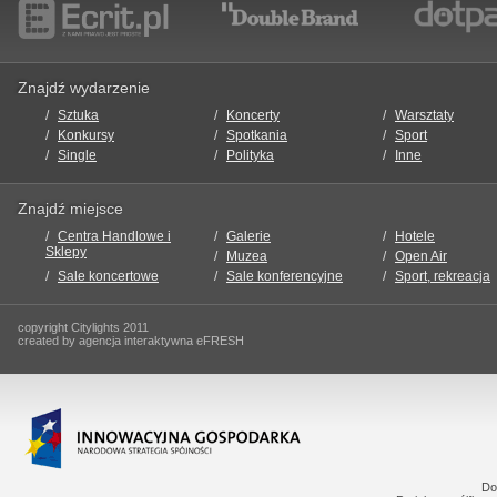
Znajdź wydarzenie
Sztuka
Koncerty
Warsztaty
Konkursy
Spotkania
Sport
Single
Polityka
Inne
Znajdź miejsce
Centra Handlowe i
Galerie
Hotele
Sklepy
Muzea
Open Air
Sale koncertowe
Sale konferencyjne
Sport, rekreacja
copyright Citylights 2011
created by agencja interaktywna eFRESH
Do