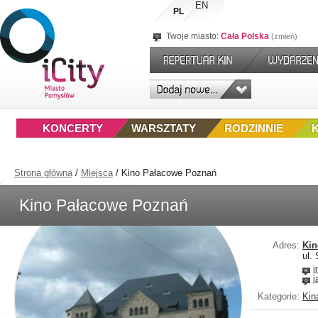
EN
PL
Twoje miasto:
Cała Polska
zmień
KONCERTY
WARSZTATY
RODZINNIE
Strona główna
/
Miejsca
/
Kino Pałacowe Poznań
Kino Pałacowe Poznań
Adres:
Kin
ul.
i
j
Kategorie:
Kin