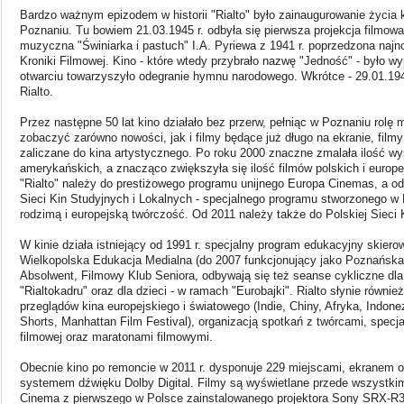
Bardzo ważnym epizodem w historii "Rialto" było zainaugurowanie życi
Poznaniu. Tu bowiem 21.03.1945 r. odbyła się pierwsza projekcja filmowa
muzyczna "Świniarka i pastuch" I.A. Pyriewa z 1941 r. poprzedzona na
Kroniki Filmowej. Kino - które wtedy przybrało nazwę "Jedność" - było wy
otwarciu towarzyszyło odegranie hymnu narodowego. Wkrótce - 29.01.194
Rialto.
Przez następne 50 lat kino działało bez przerw, pełniąc w Poznaniu rolę
zobaczyć zarówno nowości, jak i filmy będące już długo na ekranie, filmy
zaliczane do kina artystycznego. Po roku 2000 znaczne zmalała ilość wyś
amerykańskich, a znacząco zwiększyła się ilość filmów polskich i europe
"Rialto" należy do prestiżowego programu unijnego Europa Cinemas, a o
Sieci Kin Studyjnych i Lokalnych - specjalnego programu stworzonego w 
rodzimą i europejską twórczość. Od 2011 należy także do Polskiej Sieci 
W kinie działa istniejący od 1991 r. specjalny program edukacyjny skiero
Wielkopolska Edukacja Medialna (do 2007 funkcjonujący jako Poznańsk
Absolwent, Filmowy Klub Seniora, odbywają się też seanse cykliczne dl
"Rialtokadru" oraz dla dzieci - w ramach "Eurobajki". Rialto słynie również
przeglądów kina europejskiego i światowego (Indie, Chiny, Afryka, Indonez
Shorts, Manhattan Film Festival), organizacją spotkań z twórcami, specja
filmowej oraz maratonami filmowymi.
Obecnie kino po remoncie w 2011 r. dysponuje 229 miejscami, ekranem o
systemem dźwięku Dolby Digital. Filmy są wyświetlane przede wszystkim 
Cinema z pierwszego w Polsce zainstalowanego projektora Sony SRX-R