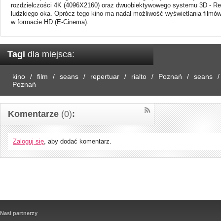
rozdzielczości 4K (4096X2160) oraz dwuobiektywowego systemu 3D - Real
ludzkiego oka. Oprócz tego kino ma nadal możliwość wyświetlania filmó
w formacie HD (E-Cinema).
Tagi
dla miejsca:
kino
film
seans
repertuar
rialto
Poznań
seans
Poznań
Komentarze
(0)
:
Zaloguj się
, aby dodać komentarz.
Nasi partnerzy