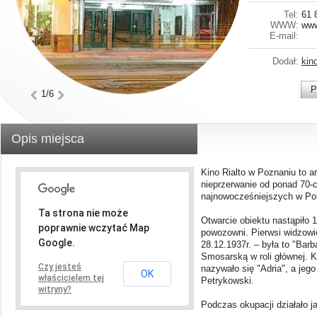
Tel:
61 
WWW:
www
E-mail:
Dodał:
kino
P
1
/6
Opis miejsca
Kino Rialto w Poznaniu to ar
nieprzerwanie od ponad 70-ciu
najnowocześniejszych w Po
Ta strona nie może
Otwarcie obiektu nastąpiło 
poprawnie wczytać Map
powozowni. Pierwsi widzowie
Google.
28.12.1937r. – była to "Bar
Smosarską w roli głównej. K
Czy jesteś
nazywało się "Adria", a jego
OK
właścicielem tej
Petrykowski.
witryny?
Podczas okupacji działało j