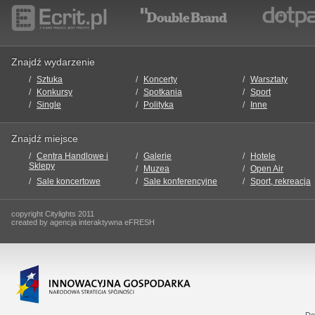
Znajdź wydarzenie
Sztuka
Koncerty
Warsztaty
Konkursy
Spotkania
Sport
Single
Polityka
Inne
Znajdź miejsce
Centra Handlowe i
Galerie
Hotele
Sklepy
Muzea
Open Air
Sale koncertowe
Sale konferencyjne
Sport, rekreacja
copyright Citylights 2011
created by agencja interaktywna eFRESH