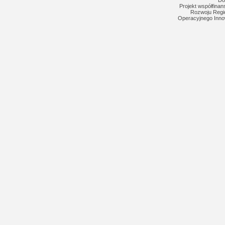
Do
Projekt współfina
Rozwoju Regi
Operacyjnego Inno