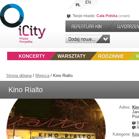
EN
PL
Twoje miasto:
Cała Polska
zmień
KONCERTY
WARSZTATY
RODZINNIE
Strona główna
/
Miejsca
/
Kino Rialto
Kino Rialto
Adres:
Kin
Jan
Poz
i
j
Kategorie:
Kin