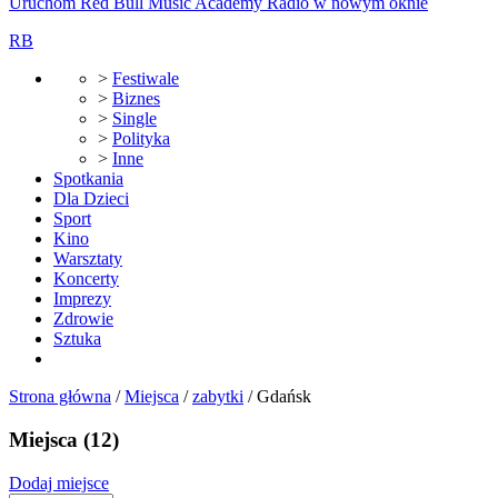
Uruchom Red Bull Music Academy Radio w nowym oknie
RB
>
Festiwale
>
Biznes
>
Single
>
Polityka
>
Inne
Spotkania
Dla Dzieci
Sport
Kino
Warsztaty
Koncerty
Imprezy
Zdrowie
Sztuka
Strona główna
/
Miejsca
/
zabytki
/
Gdańsk
Miejsca
(12)
Dodaj miejsce