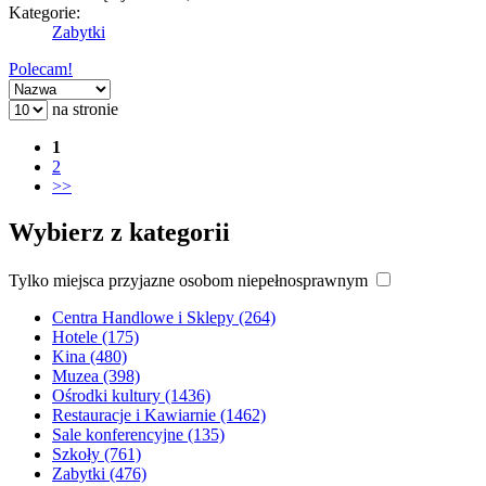
Kategorie:
Zabytki
Polecam!
na stronie
1
2
>>
Wybierz z kategorii
Tylko miejsca przyjazne osobom niepełnosprawnym
Centra Handlowe i Sklepy (264)
Hotele (175)
Kina (480)
Muzea (398)
Ośrodki kultury (1436)
Restauracje i Kawiarnie (1462)
Sale konferencyjne (135)
Szkoły (761)
Zabytki (476)