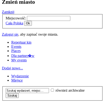
Zmień miasto
Zamknij
Miejscowość:
Cała Polska
Ok
Zaloguj się
, aby zapisać swoje miasta.
Repertuar kin
Events
Places
Dla partner�w
My events
Dodaj nowe...
Wydarzenie
Miejsce
również archiwalne
Szukaj