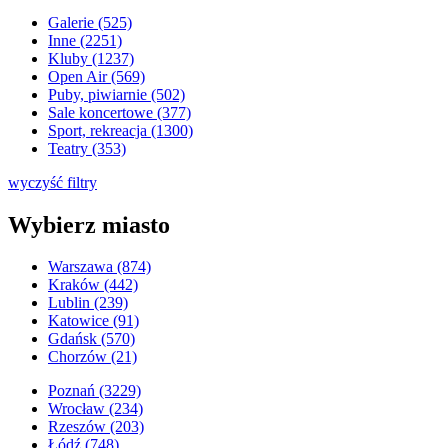
Galerie (525)
Inne (2251)
Kluby (1237)
Open Air (569)
Puby, piwiarnie (502)
Sale koncertowe (377)
Sport, rekreacja (1300)
Teatry (353)
wyczyść filtry
Wybierz miasto
Warszawa (874)
Kraków (442)
Lublin (239)
Katowice (91)
Gdańsk (570)
Chorzów (21)
Poznań (3229)
Wrocław (234)
Rzeszów (203)
Łódź (748)