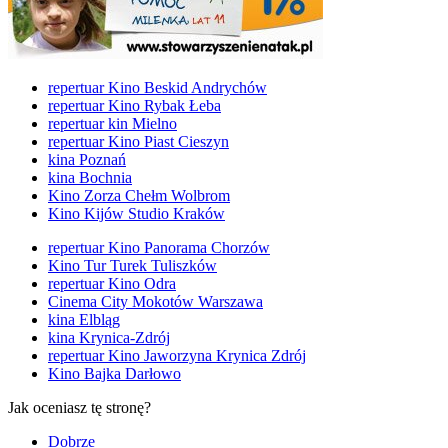
repertuar Kino Beskid Andrychów
repertuar Kino Rybak Łeba
repertuar kin Mielno
repertuar Kino Piast Cieszyn
kina Poznań
kina Bochnia
Kino Zorza Chełm Wolbrom
Kino Kijów Studio Kraków
repertuar Kino Panorama Chorzów
Kino Tur Turek Tuliszków
repertuar Kino Odra
Cinema City Mokotów Warszawa
kina Elbląg
kina Krynica-Zdrój
repertuar Kino Jaworzyna Krynica Zdrój
Kino Bajka Darłowo
Jak oceniasz tę stronę?
Dobrze