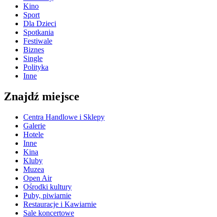
Kino
Sport
Dla Dzieci
Spotkania
Festiwale
Biznes
Single
Polityka
Inne
Znajdź miejsce
Centra Handlowe i Sklepy
Galerie
Hotele
Inne
Kina
Kluby
Muzea
Open Air
Ośrodki kultury
Puby, piwiarnie
Restauracje i Kawiarnie
Sale koncertowe