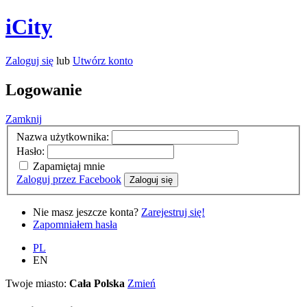
iCity
Zaloguj się
lub
Utwórz konto
Logowanie
Zamknij
Nazwa użytkownika:
Hasło:
Zapamiętaj mnie
Zaloguj przez Facebook
Zaloguj się
Nie masz jeszcze konta?
Zarejestruj się!
Zapomniałem hasła
PL
EN
Twoje miasto:
Cała Polska
Zmień