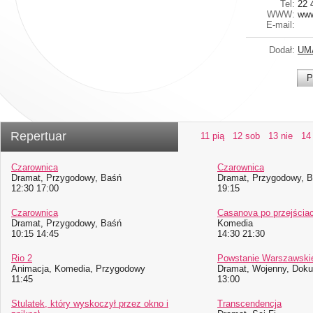
Tel:
22 
WWW:
www
E-mail:
Dodał:
UM
P
Repertuar
11 pią
12 sob
13 nie
14
Czarownica
Czarownica
Dramat, Przygodowy, Baśń
Dramat, Przygodowy, 
12:30 17:00
19:15
Czarownica
Casanova po przejścia
Dramat, Przygodowy, Baśń
Komedia
10:15 14:45
14:30 21:30
Rio 2
Powstanie Warszawski
Animacja, Komedia, Przygodowy
Dramat, Wojenny, Dok
11:45
13:00
Stulatek, który wyskoczył przez okno i
Transcendencja