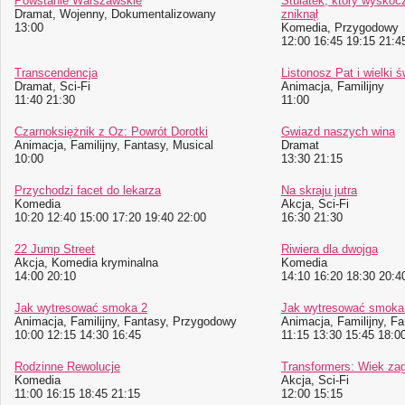
Powstanie Warszawskie
Stulatek, który wyskocz
Dramat, Wojenny, Dokumentalizowany
zniknął
13:00
Komedia, Przygodowy
12:00 16:45 19:15 21:4
Transcendencja
Listonosz Pat i wielki ś
Dramat, Sci-Fi
Animacja, Familijny
11:40 21:30
11:00
Czarnoksiężnik z Oz: Powrót Dorotki
Gwiazd naszych wina
Animacja, Familijny, Fantasy, Musical
Dramat
10:00
13:30 21:15
Przychodzi facet do lekarza
Na skraju jutra
Komedia
Akcja, Sci-Fi
10:20 12:40 15:00 17:20 19:40 22:00
16:30 21:30
22 Jump Street
Riwiera dla dwojga
Akcja, Komedia kryminalna
Komedia
14:00 20:10
14:10 16:20 18:30 20:4
Jak wytresować smoka 2
Jak wytresować smoka
Animacja, Familijny, Fantasy, Przygodowy
Animacja, Familijny, F
10:00 12:15 14:30 16:45
11:15 13:30 15:45 18:0
Rodzinne Rewolucje
Transformers: Wiek za
Komedia
Akcja, Sci-Fi
11:00 16:15 18:45 21:15
12:00 15:15