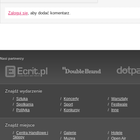
Zaloguj się
, aby dodać komentarz.
Nasi partnerzy
Znajdź wydarzenie
Sztuka
Koncerty
Warsztaty
Spotkania
Sport
Festiwale
Polityka
Konkursy
Inne
Znajdź miejsce
Centra Handlowe i
Galerie
Hotele
Sklepy
Muzea
Open Air