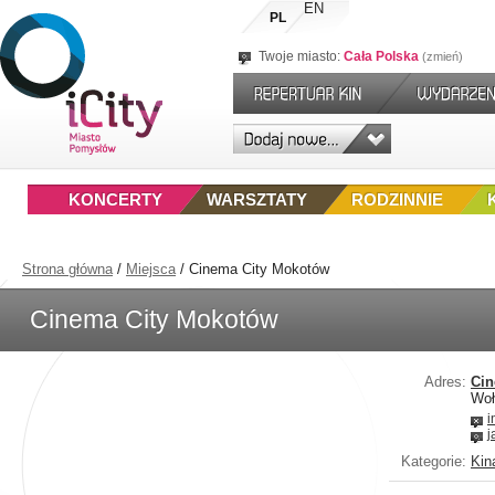
EN
PL
Twoje miasto:
Cała Polska
zmień
KONCERTY
WARSZTATY
RODZINNIE
Strona główna
/
Miejsca
/
Cinema City Mokotów
Cinema City Mokotów
Adres:
Cin
Woł
i
j
Kategorie:
Kin