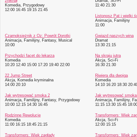
zniknął
Dramat, Sci-Fi
Komedia, Przygodowy
11:40 21:30
12:00 16:45 19:15 21:45
Listonosz Pat i wielki ś
Animacja, Familijny
11:00
Czarnoksiężnik z Oz: Powrót Dorotki
Gwiazd naszych wina
Animacja, Familijny, Fantasy, Musical
Dramat
10:00
13:30 21:15
Przychodzi facet do lekarza
Na skraju jutra
Komedia
Akcja, Sci-Fi
10:20 12:40 15:00 17:20 19:40 22:00
16:30 21:30
22 Jump Street
Riwiera dla dwojga
Akcja, Komedia kryminalna
Komedia
14:00 20:10
14:10 16:20 18:30 20:4
Jak wytresować smoka 2
Jak wytresować smoka
Animacja, Familijny, Fantasy, Przygodowy
Animacja, Familijny, F
10:00 12:15 14:30 16:45
11:15 13:30 15:45 18:0
Rodzinne Rewolucje
Transformers: Wiek za
Komedia
Akcja, Sci-Fi
11:00 16:15 18:45 21:15
12:00 15:15
Transformers: Wiek zagłady
Transformers: Wiek za