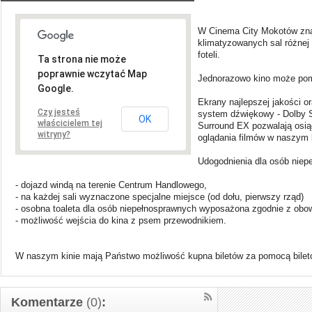
W Cinema City Mokotów zna
klimatyzowanych sal różnej 
foteli.
Ta strona nie może
poprawnie wczytać Map
Jednorazowo kino może pom
Google.
Ekrany najlepszej jakości o
Czy jesteś
system dźwiękowy - Dolby S
OK
właścicielem tej
Surround EX pozwalają osi
witryny?
oglądania filmów w naszym k
Udogodnienia dla osób niep
- dojazd windą na terenie Centrum Handlowego,
- na każdej sali wyznaczone specjalne miejsce (od dołu, pierwszy rząd)
- osobna toaleta dla osób niepełnosprawnych wyposażona zgodnie z obo
- możliwość wejścia do kina z psem przewodnikiem.
W naszym kinie mają Państwo możliwość kupna biletów za pomocą bile
Komentarze
(0)
: