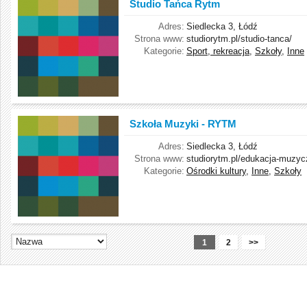
Studio Tańca Rytm
Adres:
Siedlecka 3, Łódź
Strona www:
studiorytm.pl/studio-tanca/
Kategorie:
Sport, rekreacja
,
Szkoły
,
Inne
Szkoła Muzyki - RYTM
Adres:
Siedlecka 3, Łódź
Strona www:
studiorytm.pl/edukacja-muzyc
Kategorie:
Ośrodki kultury
,
Inne
,
Szkoły
1
2
>>