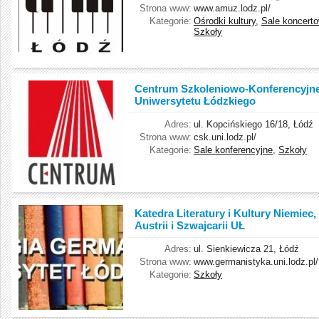
Strona www:
www.amuz.lodz.pl/
Kategorie:
Ośrodki kultury
,
Sale koncert
Szkoły
Centrum Szkoleniowo-Konferencyjn
Uniwersytetu Łódzkiego
Adres:
ul. Kopcińskiego 16/18, Łódź
Strona www:
csk.uni.lodz.pl/
Kategorie:
Sale konferencyjne
,
Szkoły
Katedra Literatury i Kultury Niemiec,
Austrii i Szwajcarii UŁ
Adres:
ul. Sienkiewicza 21, Łódź
Strona www:
www.germanistyka.uni.lodz.pl/
Kategorie:
Szkoły