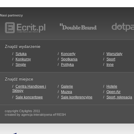
Nasi partnerzy
Znajdź wydarzenie
Sztuka
Koncerty
Warsztaty
Konkursy
Spotkania
Sport
Single
Polityka
Inne
Znajdź miejsce
Centra Handlowe i
Galerie
Hotele
Sklepy
Muzea
Open Air
Sale koncertowe
Sale konferencyjne
Sport, rekreacja
copyright Citylights 2011
created by agencja interaktywna eFRESH