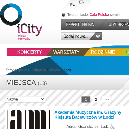
EN
PL
Twoje miasto:
Cała Polska
zmień
KONCERTY
WARSZTATY
RODZINNIE
Strona główna
/
Miejsca
/
szkoły
/
Łódź
MIEJSCA
(13)
1
2
>>
Akademia Muzyczna im. Grażyny i
Kiejsuta Bacewiczów w Łodzi
Adres:
Gdańska 32, Łódź