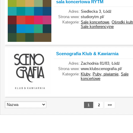
sala koncertowa RYTM
Adres:
Siedlecka 3, Łódź
Strona www:
studiorytm.pl/
Kategorie:
Sale koncertowe
,
Ośrodki kult
Sale konferencyjne
Scenografia Klub & Kawiarnia
Adres:
Zachodnia 81/83, Łódź
Strona www:
www.klubscenografia.pl/
Kategorie:
Kluby
,
Puby, piwiarnie
,
Sale
koncertowe
1
2
>>