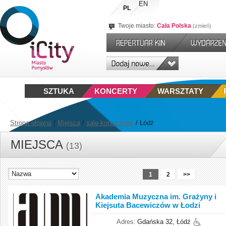
EN
PL
Twoje miasto:
Cała Polska
zmień
SZTUKA
KONCERTY
WARSZTATY
Strona główna
/
Miejsca
/
sale-koncertowe
/
Łódź
MIEJSCA
(13)
1
2
>>
Akademia Muzyczna im. Grażyny i
Kiejsuta Bacewiczów w Łodzi
Adres:
Gdańska 32, Łódź