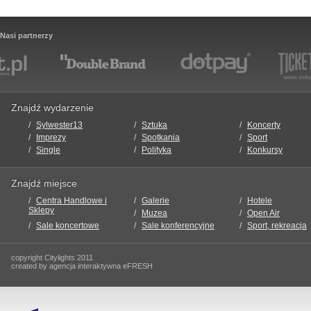
Nasi partnerzy
Znajdź wydarzenie
Sylwester13
Sztuka
Koncerty
Imprezy
Spotkania
Sport
Single
Polityka
Konkursy
Znajdź miejsce
Centra Handlowe i
Galerie
Hotele
Sklepy
Muzea
Open Air
Sale koncertowe
Sale konferencyjne
Sport, rekreacja
copyright Citylights 2011
created by agencja interaktywna eFRESH