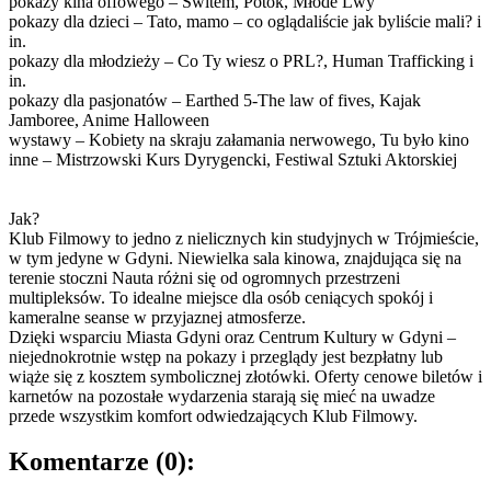
pokazy kina offowego – Świtem, Potok, Młode Lwy
pokazy dla dzieci – Tato, mamo – co oglądaliście jak byliście mali? i
in.
pokazy dla młodzieży – Co Ty wiesz o PRL?, Human Trafficking i
in.
pokazy dla pasjonatów – Earthed 5-The law of fives, Kajak
Jamboree, Anime Halloween
wystawy – Kobiety na skraju załamania nerwowego, Tu było kino
inne – Mistrzowski Kurs Dyrygencki, Festiwal Sztuki Aktorskiej
Jak?
Klub Filmowy to jedno z nielicznych kin studyjnych w Trójmieście,
w tym jedyne w Gdyni. Niewielka sala kinowa, znajdująca się na
terenie stoczni Nauta różni się od ogromnych przestrzeni
multipleksów. To idealne miejsce dla osób ceniących spokój i
kameralne seanse w przyjaznej atmosferze.
Dzięki wsparciu Miasta Gdyni oraz Centrum Kultury w Gdyni –
niejednokrotnie wstęp na pokazy i przeglądy jest bezpłatny lub
wiąże się z kosztem symbolicznej złotówki. Oferty cenowe biletów i
karnetów na pozostałe wydarzenia starają się mieć na uwadze
przede wszystkim komfort odwiedzających Klub Filmowy.
Komentarze
(0)
: