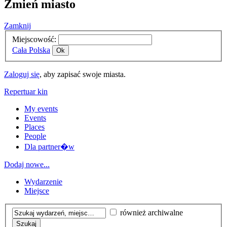
Zmień miasto
Zamknij
Miejscowość:
Cała Polska
Ok
Zaloguj się
, aby zapisać swoje miasta.
Repertuar kin
My events
Events
Places
People
Dla partner�w
Dodaj nowe...
Wydarzenie
Miejsce
również archiwalne
Szukaj