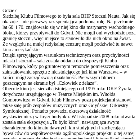
Gdzie?
Siedzibą Klubu Filmowego to była sala BHP Stoczni Nauta. Jak się
okazuje – nie pierwszy raz spełniająca podobną rolę. Na przełomie
lat 60. i 70. znajdowało się w niej kino dla marynarzy wschodniego
bloku, którzy przypływali do Gdyni. Nie mogli oni wychodzić poza
granicę stoczni, więc miejsce to stanowiło dla nich okno na świat.
Ze względu na mniej radykalną cenzurę mogli podziwiać tu nawet
kino amerykańskie.
Dzięki sprzyjającym warunkom technicznym oraz przychylności
miasta i stoczni – sala została oddana do dyspozycji Klubu
Filmowego, który po gruntownym remoncie pomieszczenia oraz
zainstalowaniu sprzętu z nieistniejącego już kina Warszawa – w
końcu mógł zacząć swoją działalność. Pierwszym filmem
goszczącym na ekranie był „Człowiek z żelaza”.
Obecnie kino jest siedzibą istniejącego od 1995 roku DKF Żyrafa,
dotychczas urzędującego w Teatrze Miejskim im. Witolda
Gombrowicza w Gdyni. Klub Filmowy poza projekcjami stanowi
także salę prób zespołów muzycznych oraz Gdyńskiej Orkiestry
Symfonicznej. Ponadto prowadzi okresową działalność
wystawienniczą w foyer budynku. W listopadzie 2008 roku otwarta
została stała ekspozycja „Tu było kino”, nawiązująca swym
charakterem do klimatu dawnych kin studyjnych i zachęcająca
bywalców do współtworzenia ogólnopolskiego projektu o tej samej
nazwie, poprzez dzielenie się wspomnieniami i fotografiami starych