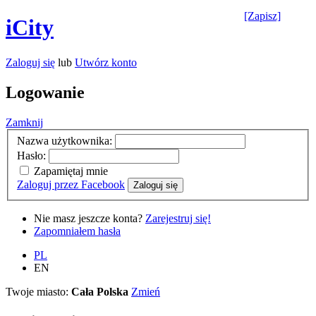
[Zapisz]
iCity
Zaloguj się
lub
Utwórz konto
Logowanie
Zamknij
Nazwa użytkownika:
Hasło:
Zapamiętaj mnie
Zaloguj przez Facebook
Zaloguj się
Nie masz jeszcze konta?
Zarejestruj się!
Zapomniałem hasła
PL
EN
Twoje miasto:
Cała Polska
Zmień