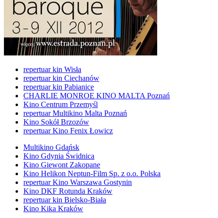
repertuar kin Wisła
repertuar kin Ciechanów
repertuar kin Pabianice
CHARLIE MONROE KINO MALTA Poznań
Kino Centrum Przemyśl
repertuar Multikino Malta Poznań
Kino Sokół Brzozów
repertuar Kino Fenix Łowicz
Multikino Gdańsk
Kino Gdynia Świdnica
Kino Giewont Zakopane
Kino Helikon Neptun-Film Sp. z o.o. Polska
repertuar Kino Warszawa Gostynin
Kino DKF Rotunda Kraków
repertuar kin Bielsko-Biała
Kino Kika Kraków