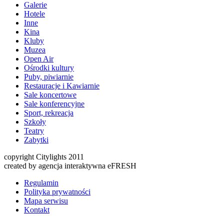
Galerie
Hotele
Inne
Kina
Kluby
Muzea
Open Air
Ośrodki kultury
Puby, piwiarnie
Restauracje i Kawiarnie
Sale koncertowe
Sale konferencyjne
Sport, rekreacja
Szkoły
Teatry
Zabytki
copyright Citylights 2011
created by agencja interaktywna eFRESH
Regulamin
Polityka prywatności
Mapa serwisu
Kontakt