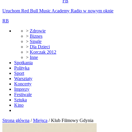
FB
Uruchom Red Bull Music Academy Radio w nowym oknie
RB
>
Zdrowie
>
Biznes
>
Single
>
Dla Dzieci
>
Korczak 2012
>
Inne
Spotkania
Polityka
Sport
Warsztaty
Koncerty
Imprezy
Festiwale
Sztuka
Kino
Strona główna
/
Miejsca
/
Klub Filmowy Gdynia