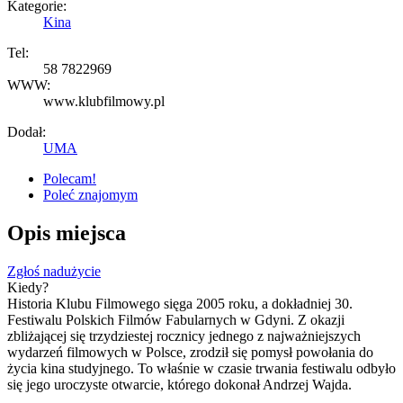
Kategorie:
Kina
Tel:
58 7822969
WWW:
www.klubfilmowy.pl
Dodał:
UMA
Polecam!
Poleć znajomym
Opis miejsca
Zgłoś nadużycie
Kiedy?
Historia Klubu Filmowego sięga 2005 roku, a dokładniej 30.
Festiwalu Polskich Filmów Fabularnych w Gdyni. Z okazji
zbliżającej się trzydziestej rocznicy jednego z najważniejszych
Ta strona nie może poprawnie wczytać Map
wydarzeń filmowych w Polsce, zrodził się pomysł powołania do
Google.
życia kina studyjnego. To właśnie w czasie trwania festiwalu odbyło
się jego uroczyste otwarcie, którego dokonał Andrzej Wajda.
OK
Czy jesteś właścicielem tej witryny?