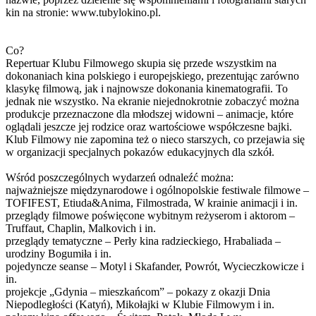
kin na stronie: www.tubylokino.pl.
Co?
Repertuar Klubu Filmowego skupia się przede wszystkim na
dokonaniach kina polskiego i europejskiego, prezentując zarówno
klasykę filmową, jak i najnowsze dokonania kinematografii. To
jednak nie wszystko. Na ekranie niejednokrotnie zobaczyć można
produkcje przeznaczone dla młodszej widowni – animacje, które
oglądali jeszcze jej rodzice oraz wartościowe współczesne bajki.
Klub Filmowy nie zapomina też o nieco starszych, co przejawia się
w organizacji specjalnych pokazów edukacyjnych dla szkół.
Wśród poszczególnych wydarzeń odnaleźć można:
najważniejsze międzynarodowe i ogólnopolskie festiwale filmowe –
TOFIFEST, Etiuda&Anima, Filmostrada, W krainie animacji i in.
przeglądy filmowe poświęcone wybitnym reżyserom i aktorom –
Truffaut, Chaplin, Malkovich i in.
przeglądy tematyczne – Perły kina radzieckiego, Hrabaliada –
urodziny Bogumiła i in.
pojedyncze seanse – Motyl i Skafander, Powrót, Wycieczkowicze i
in.
projekcje „Gdynia – mieszkańcom” – pokazy z okazji Dnia
Niepodległości (Katyń), Mikołajki w Klubie Filmowym i in.