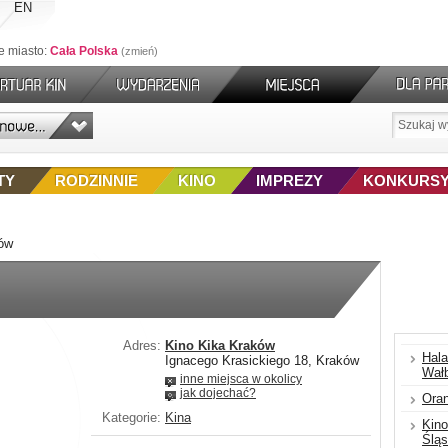
EN
e miasto:
Cała Polska
zmień
TY
RODZINNIE
KINO
IMPREZY
KONKURS
ków
Adres:
Kino Kika Kraków
Hal
Ignacego Krasickiego 18, Kraków
Wał
inne miejsca w okolicy
jak dojechać?
Ora
Kategorie:
Kina
Kino
Ślą