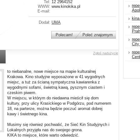
Tel:
12 2964152
repe
WWW:
www.kinokika.pl
Apol
E-mail:
kin
Dodał:
UMA
repe
Pra
Polecam!
Poleć znajomym
repe
City
repe
Zgłoś nadużycie
Cen
to niebanalne, nowe miejsce na mapie kulturalnej
Krakowa. Kino studyjne wyposażone w 41 wygodnych
miejsc, a tuż za ścianą sympatyczna kawiarenka z
wygodnymi sofami, świetną kawą, pysznym ciastem i
czeskim piwem.
W miejscu, w którym do niedawna mieścił się dom
kultury, przy ulicy Krasickiego w Podgórzu, pod numerem
18, na parterze, można będzie poczuć aromat dobrej
kawy i świetnego kina.
Musimy się również pochwalić, że Sieć Kin Studyjnych i
Lokalnych przyjęła nas do swojego grona.
KIKA to miejsce, które warto odwiedzić.