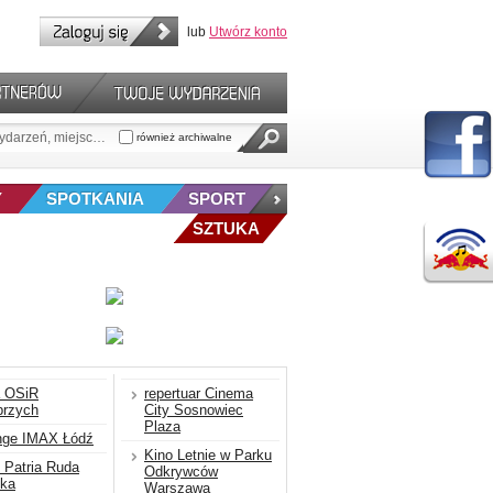
lub
Utwórz konto
również archiwalne
Y
SPOTKANIA
SPORT
SZTUKA
a OSiR
repertuar Cinema
brzych
City Sosnowiec
Plaza
nge IMAX Łódź
Kino Letnie w Parku
 Patria Ruda
Odkrywców
ska
Warszawa