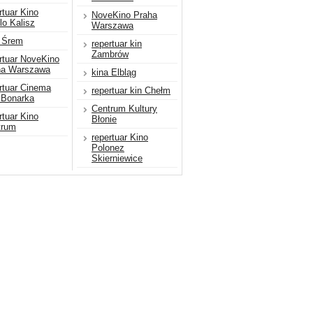
rtuar Kino
NoveKino Praha
lo Kalisz
Warszawa
a Śrem
repertuar kin
Zambrów
rtuar NoveKino
ha Warszawa
kina Elbląg
rtuar Cinema
repertuar kin Chełm
 Bonarka
Centrum Kultury
rtuar Kino
Błonie
trum
repertuar Kino
Polonez
Skierniewice