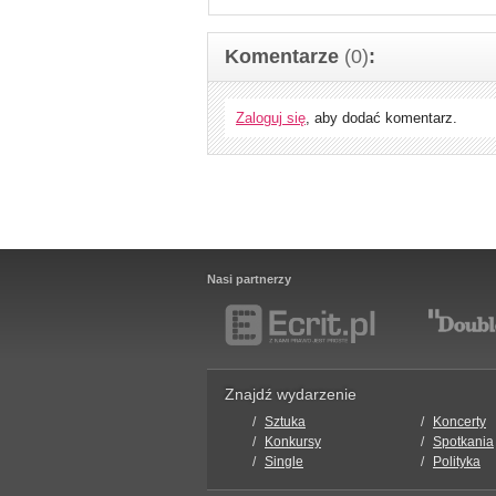
Komentarze
(0)
:
Zaloguj się
, aby dodać komentarz.
Nasi partnerzy
Znajdź wydarzenie
Sztuka
Koncerty
Konkursy
Spotkania
Single
Polityka