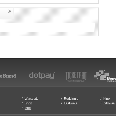
Warsztaty
Rodzinnie
Kino
Sport
Festiwale
Zdrowie
Inne