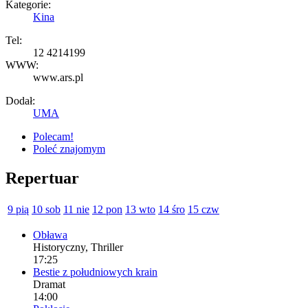
Kategorie:
Kina
Tel:
12 4214199
WWW:
www.ars.pl
Dodał:
UMA
Polecam!
Poleć znajomym
Repertuar
9 pią
10 sob
11 nie
12 pon
13 wto
14 śro
15 czw
Obława
Historyczny, Thriller
17:25
Bestie z południowych krain
Dramat
14:00