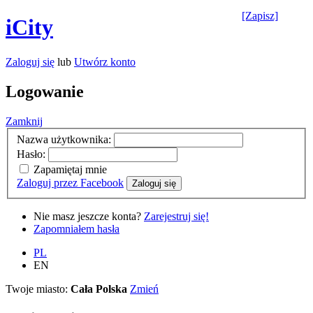
[Zapisz]
iCity
Zaloguj się
lub
Utwórz konto
Logowanie
Zamknij
Nazwa użytkownika:
Hasło:
Zapamiętaj mnie
Zaloguj przez Facebook
Zaloguj się
Nie masz jeszcze konta?
Zarejestruj się!
Zapomniałem hasła
PL
EN
Twoje miasto:
Cała Polska
Zmień