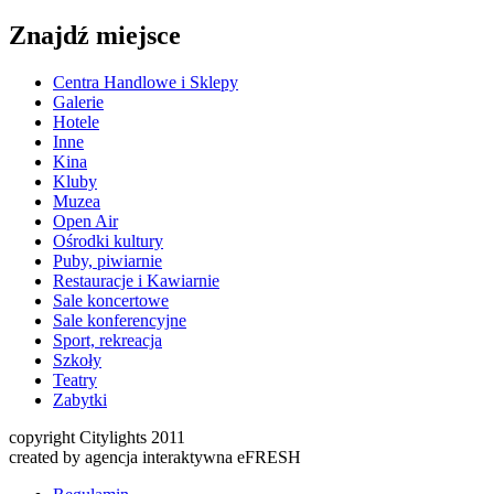
Znajdź miejsce
Centra Handlowe i Sklepy
Galerie
Hotele
Inne
Kina
Kluby
Muzea
Open Air
Ośrodki kultury
Puby, piwiarnie
Restauracje i Kawiarnie
Sale koncertowe
Sale konferencyjne
Sport, rekreacja
Szkoły
Teatry
Zabytki
copyright Citylights 2011
created by agencja interaktywna eFRESH