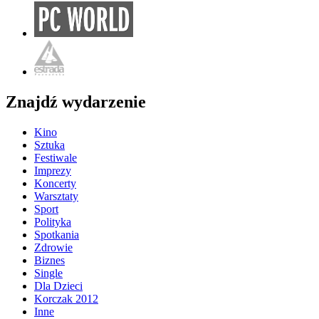
Znajdź wydarzenie
Kino
Sztuka
Festiwale
Imprezy
Koncerty
Warsztaty
Sport
Polityka
Spotkania
Zdrowie
Biznes
Single
Dla Dzieci
Korczak 2012
Inne