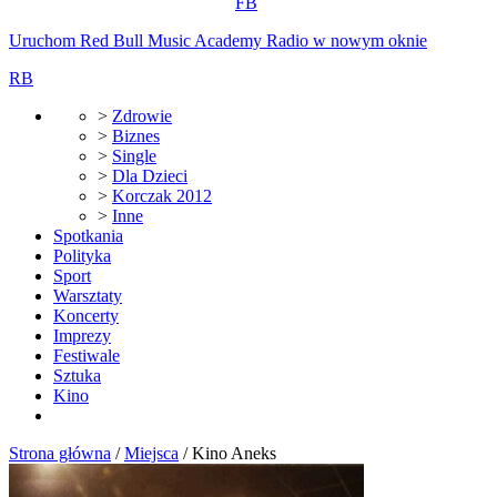
FB
Uruchom Red Bull Music Academy Radio w nowym oknie
RB
>
Zdrowie
>
Biznes
>
Single
>
Dla Dzieci
>
Korczak 2012
>
Inne
Spotkania
Polityka
Sport
Warsztaty
Koncerty
Imprezy
Festiwale
Sztuka
Kino
Strona główna
/
Miejsca
/
Kino Aneks