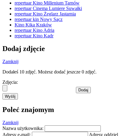
repertuar Kino Millenium Tarnów
repertuar Cinema Lumiere Suwałki
repertuar Kino Żeglarz Jastarnia
repertuar kin Nowy Sącz
Kino Kika Kraków
repertuar Kino Adria
repertuar Kino Kadr
Dodaj zdjęcie
Zamknij
Dodałeś 10 zdjęć. Możesz dodać jeszcze 0 zdjęć.
Zdjęcia:
Dodaj
Wyślij
Poleć znajomym
Zamknij
Nazwa użytkownika:
Adresy e-mail:
Adresy oddziel