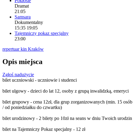
Pokłosie
Dramat
21:05
Samsara
Dokumentalny
15:35 19:05
Tajemniczy pokaz specjalny
23:00
repertuar kin Kraków
Opis miejsca
Zgłoś nadużycie
bilet uczniowski - uczniowie i studenci
bilet ulgowy - dzieci do lat 12, osoby z grupą inwalidzką, emeryci
Ta strona nie może poprawnie wczytać Map
bilet grupowy - cena 12zł, dla grup zorganizowanych (min. 15 osób
Google.
/ od poniedziałku do czwartku)
OK
Czy jesteś właścicielem tej witryny?
bilet urodzinowy - 2 bilety po 10zł na seans w dniu Twoich urodzin
bilet na Tajemniczy Pokaz specjalny - 12 zł