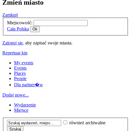
Zmień miasto
Zamknij
Miejscowość:
Cała Polska
Ok
Zaloguj się
, aby zapisać swoje miasta.
Repertuar kin
My events
Events
Places
People
Dla partner�w
Dodaj nowe...
Wydarzenie
Miejsce
również archiwalne
Szukaj