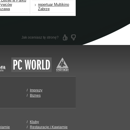
 Letnie w Parku
rywców
repertuar Multikino
szawa
Zabrze
Jak oceniasz tę stronę?
Imprezy
Biznes
Kluby
wiarnie
Restauracje i Kawiarnie