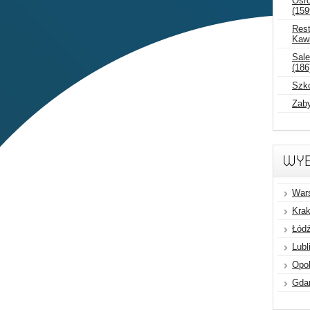
Ośro
(159
Rest
Kawi
Sale
(186
Szko
Zaby
War
Krak
Łódź
Lubl
Opol
Gdań