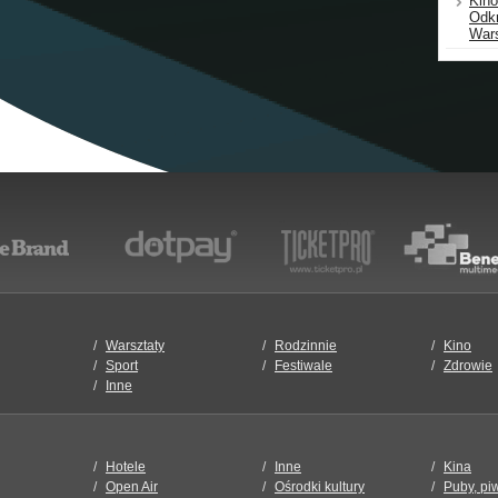
Kino
Odk
War
Warsztaty
Rodzinnie
Kino
Sport
Festiwale
Zdrowie
Inne
Hotele
Inne
Kina
Open Air
Ośrodki kultury
Puby, pi