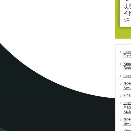
repe
Ostr
Kino
Byd
repe
repe
Kwi
kina
repe
Mag
Kra
repe
Świa