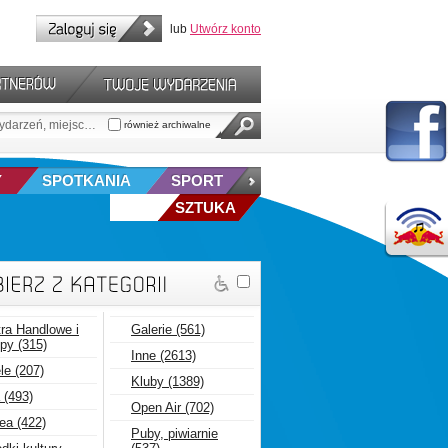
lub
Utwórz konto
również archiwalne
Y
SPOTKANIA
SPORT
SZTUKA
ra Handlowe i
Galerie (561)
py (315)
Inne (2613)
le (207)
Kluby (1389)
 (493)
Open Air (702)
ea (422)
Puby, piwiarnie