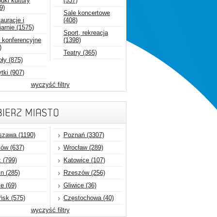
dki kultury
(537)
9)
Sale koncertowe
auracje i
(408)
arnie (1575)
Sport, rekreacja
 konferencyjne
(1398)
)
Teatry (365)
ły (875)
tki (907)
wyczyść filtry
szawa (1190)
Poznań (3307)
ów (637)
Wrocław (289)
 (799)
Katowice (107)
in (285)
Rzeszów (256)
e (69)
Gliwice (36)
sk (575)
Częstochowa (40)
wyczyść filtry