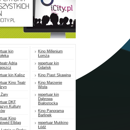
rtuar kin
Kino Millenium
ołęka
Łomża
teatr Adria
repertuar kin
goszcz
Gdańsk
rtuar kin Kalisz
Kino Piast Skawina
rtuar Kino Teatr
Kino Marzenie
dzyn
Wisła
 Żary
repertuar kin
Dąbrowa
rtuar DKF
Białostocka
azyn Kultury
ków
Kino Panorama
Barlinek
rtuar Kino
towid Elbląg
repertuar Mutikino
Łódź