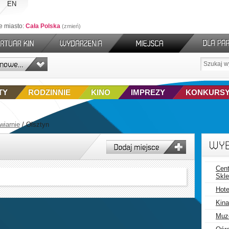
EN
e miasto:
Cała Polska
zmień
TY
RODZINNIE
KINO
IMPREZY
KONKURS
wiarnie
/
Olsztyn
Cent
Skle
Hote
Kina
Muz