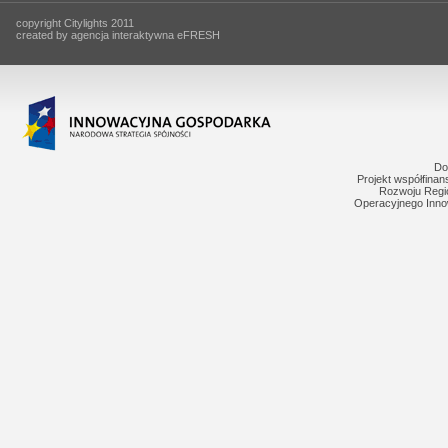
copyright Citylights 2011
created by agencja interaktywna eFRESH
Do
Projekt współfina
Rozwoju Regi
Operacyjnego Inno