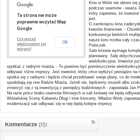
Kino w Wiśle nie obroni się p
podczas seansów - uważa Ja
który zapewnia, że inwestor
Ta strona nie może
jest.
poprawnie wczytać Map
O zamknięciu kina zadecyd
Google.
kwestie finansowe. - Chciel
konkurencja bielskich multi
Czy jesteś
nasze kino trzeba cały czas
OK
właścicielem tej
Poloczek.
witryny?
Sala kinowa wymaga komplek
planowany. Salę dotychczas
wielofunkcyjna. Inwestor już
spotkać z radnymi miasta. - To powinno być pomieszczenie wielofunkcyj
odbywać różne imprezy. Jest inwestor, który chce wyłożyć pieniądze na m
spotka się z radnymi i będzie chciał przedstawić swoje plany, co do mode
spodobają się one Radzie Miasta. Jeżeli nie, będziemy musieli albo szuk
zmierzyć się z tą inwestycją z pieniędzy budżetowych - zapowiada Jan 
Na razie prócz braku seansów filmowych w sali kinowej nie będą odbywa
Wiślańskiej Sceny Kabaretu Długi i inne koncerty. Władze Wisły zapowiad
modernizacji sali odbywać się w niej będą kolejne imprezy.
Komentarze
(0)
: