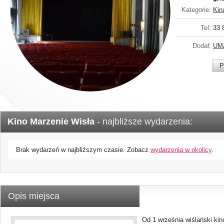
Kategorie:
Kin
Tel:
33 
Dodał:
UM
P
Kino Marzenie Wisła
- najbliższe wydarzenia:
Brak wydarzeń w najbliższym czasie. Zobacz
wydarzenia w okolicy
.
Opis miejsca
Od 1 września wiślański kin