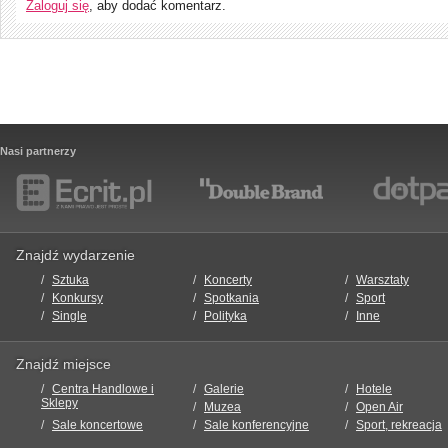
Zaloguj się
, aby dodać komentarz.
Nasi partnerzy
Znajdź wydarzenie
Sztuka
Koncerty
Warsztaty
Konkursy
Spotkania
Sport
Single
Polityka
Inne
Znajdź miejsce
Centra Handlowe i
Galerie
Hotele
Sklepy
Muzea
Open Air
Sale koncertowe
Sale konferencyjne
Sport, rekreacja