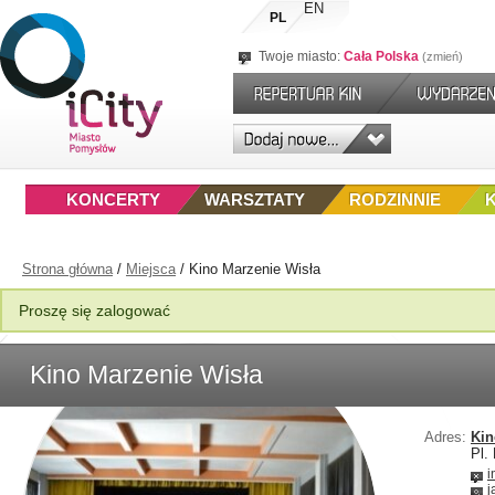
EN
PL
Twoje miasto:
Cała Polska
zmień
KONCERTY
WARSZTATY
RODZINNIE
Strona główna
/
Miejsca
/
Kino Marzenie Wisła
Proszę się zalogować
Kino Marzenie Wisła
Adres:
Kin
Pl.
i
j