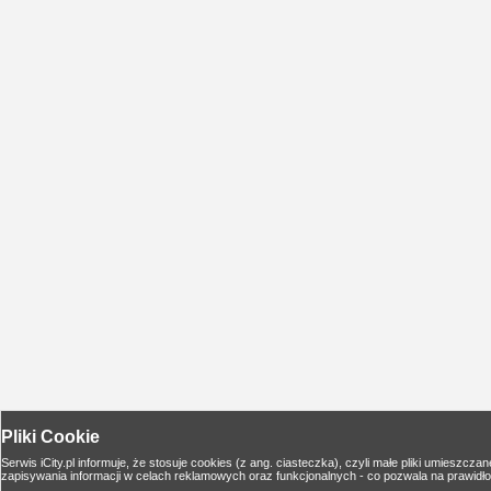
Pliki Cookie
Serwis iCity.pl informuje, że stosuje cookies (z ang. ciasteczka), czyli małe pliki umies
zapisywania informacji w celach reklamowych oraz funkcjonalnych - co pozwala na prawidło