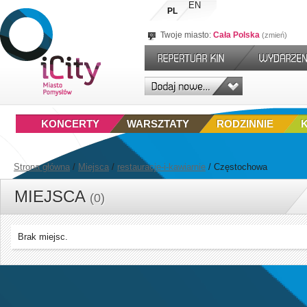
EN
PL
Twoje miasto:
Cała Polska
zmień
KONCERTY
WARSZTATY
RODZINNIE
Strona główna
/
Miejsca
/
restauracje-i-kawiarnie
/
Częstochowa
MIEJSCA
(0)
Brak miejsc.