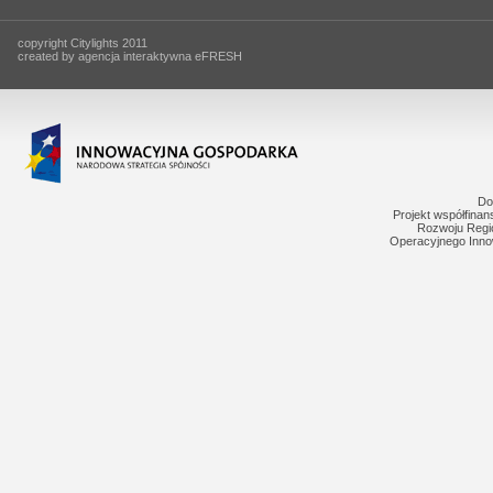
copyright Citylights 2011
created by agencja interaktywna eFRESH
Do
Projekt współfina
Rozwoju Regi
Operacyjnego Inno