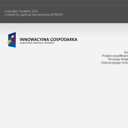
copyright Citylights 2011
created by agencja interaktywna eFRESH
Do
Projekt współfina
Rozwoju Regi
Operacyjnego Inno