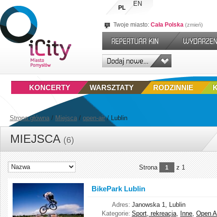
EN
PL
Twoje miasto:
Cała Polska
zmień
KONCERTY
WARSZTATY
RODZINNIE
Strona główna
/
Miejsca
/
open-air
/
Lublin
MIEJSCA
(6)
Strona
z 1
1
BikePark Lublin
Adres:
Janowska 1, Lublin
Kategorie:
Sport, rekreacja
,
Inne
,
Open A