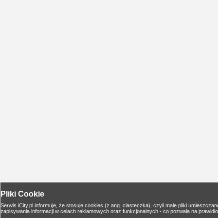
Pliki Cookie
Serwis iCity.pl informuje, że stosuje cookies (z ang. ciasteczka), czyli małe pliki umies
zapisywania informacji w celach reklamowych oraz funkcjonalnych - co pozwala na prawidło