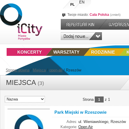
EN
PL
Twoje miasto:
Cała Polska
zmień
KONCERTY
WARSZTATY
RODZINNIE
Strona główna
/
Miejsca
/
open-air
/
Rzeszów
MIEJSCA
(3)
Strona
z 1
1
Park Miejski w Rzeszowie
Adres:
ul. Wieniawskiego, Rzeszów
Kategorie:
Open Air