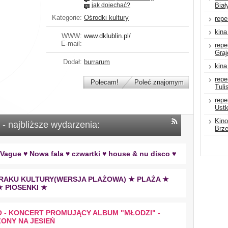
jak dojechać?
Biał
Kategorie:
Ośrodki kultury
repe
kina
WWW:
www.dklublin.pl/
E-mail:
repe
Gra
Dodał:
burrarum
kina
repe
Polecam!
Poleć znajomym
Tuli
repe
Ust
Kino
- najbliższe wydarzenia:
Brz
Vague ♥ Nowa fala ♥ czwartki ♥ house & nu disco ♥
RAKU KULTURY(WERSJA PLAŻOWA) ★ PLAŻA ★
 PIOSENKI ★
IO - KONCERT PROMUJĄCY ALBUM "MŁODZI" -
ONY NA JESIEŃ