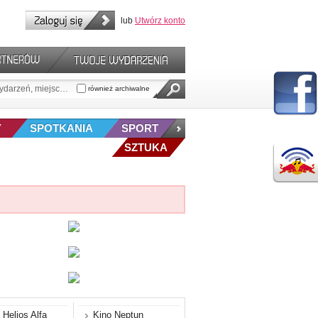
lub
Utwórz konto
również archiwalne
Y
SPOTKANIA
SPORT
SZTUKA
 Helios Alfa
Kino Neptun