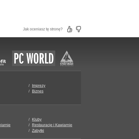
Jak oceniasz tę stronę?
Imprezy
Biznes
Kluby
wiarnie
Restauracje i Kawiarnie
Zabytki