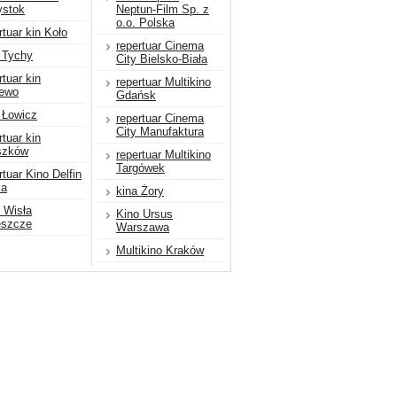
ystok
Neptun-Film Sp. z
o.o. Polska
rtuar kin Koło
repertuar Cinema
 Tychy
City Bielsko-Biała
rtuar kin
repertuar Multikino
jewo
Gdańsk
 Łowicz
repertuar Cinema
City Manufaktura
rtuar kin
szków
repertuar Multikino
Targówek
rtuar Kino Delfin
ka
kina Żory
 Wisła
Kino Ursus
eszcze
Warszawa
Multikino Kraków