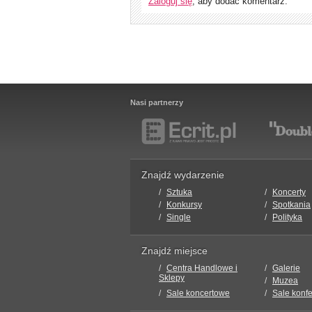
Zaloguj się
, aby dodać komentarz.
Nasi partnerzy
Znajdź wydarzenie
Sztuka
Koncerty
Konkursy
Spotkania
Single
Polityka
Znajdź miejsce
Centra Handlowe i
Galerie
Sklepy
Muzea
Sale koncertowe
Sale konf