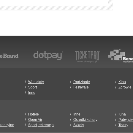
Warsztaty
Rodzinnie
Kino
Sport
Festiwale
Zdrowie
Inne
Hotele
Inne
Kina
Open Air
Ośrodki kultury
Puby, pi
erencyjne
Sport, rekreacja
Szkoły
Teatry