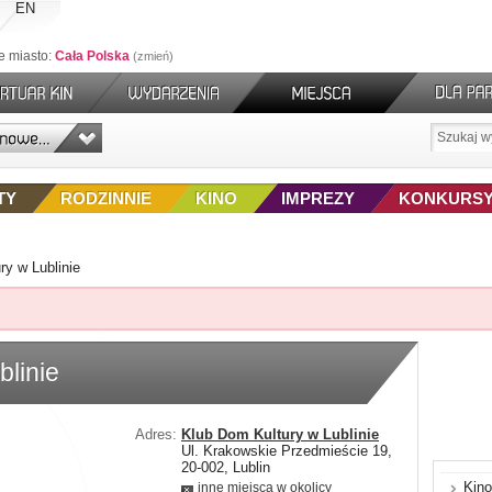
EN
e miasto:
Cała Polska
zmień
TY
RODZINNIE
KINO
IMPREZY
KONKURS
ry w Lublinie
blinie
Adres:
Klub Dom Kultury w Lublinie
Ul. Krakowskie Przedmieście 19,
20-002, Lublin
Kino
inne miejsca w okolicy