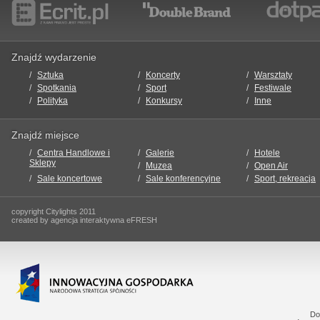
Znajdź wydarzenie
Sztuka
Koncerty
Warsztaty
Spotkania
Sport
Festiwale
Polityka
Konkursy
Inne
Znajdź miejsce
Centra Handlowe i
Galerie
Hotele
Sklepy
Muzea
Open Air
Sale koncertowe
Sale konferencyjne
Sport, rekreacja
copyright Citylights 2011
created by agencja interaktywna eFRESH
Do