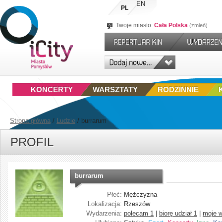
EN
PL
Twoje miasto:
Cała Polska
zmień
KONCERTY
WARSZTATY
RODZINNIE
Strona główna
/
Ludzie
/
burrarum
PROFIL
burrarum
Płeć:
Mężczyzna
Lokalizacja:
Rzeszów
Wydarzenia:
polecam 1
|
biorę udział 1
|
moje w