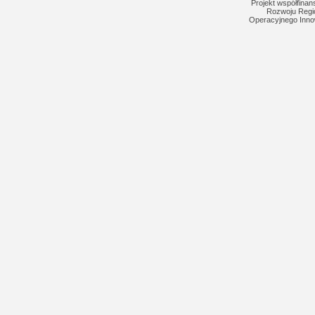
Projekt współfina
Rozwoju Regi
Operacyjnego Inno