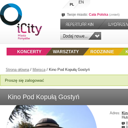
EN
PL
Twoje miasto:
Cała Polska
zmień
KONCERTY
WARSZTATY
RODZINNIE
Strona główna
/
Miejsca
/
Kino Pod Kopułą Gostyń
Proszę się zalogować
Kino Pod Kopułą Gostyń
Adres:
Kin
Hut
i
j