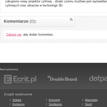
zakupiono nowy projektor cyfrowy , dzięki czemu możliwe jest wyświetla
cyfrowych oraz obrazów w technologii 3D.
Komentarze
(0)
:
Zaloguj się
, aby dodać komentarz.
Nasi partnerzy
Znajdź wydarzenie
Sztuka
Koncerty
Warsztaty
Konkursy
Spotkania
Sport