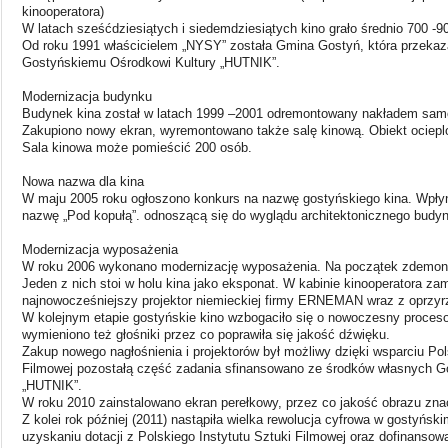
kinooperatora)
W latach sześćdziesiątych i siedemdziesiątych kino grało średnio 700 -9
Od roku 1991 właścicielem „NYSY” została Gmina Gostyń, która przekaz
Gostyńskiemu Ośrodkowi Kultury „HUTNIK”.
Modernizacja budynku
Budynek kina został w latach 1999 –2001 odremontowany nakładem sam
Zakupiono nowy ekran, wyremontowano także salę kinową. Obiekt ocieplo
Sala kinowa może pomieścić 200 osób.
Nowa nazwa dla kina
W maju 2005 roku ogłoszono konkurs na nazwę gostyńskiego kina. Wpły
nazwę „Pod kopułą”. odnoszącą się do wyglądu architektonicznego budy
Modernizacja wyposażenia
W roku 2006 wykonano modernizację wyposażenia. Na początek zdemonto
Jeden z nich stoi w holu kina jako eksponat. W kabinie kinooperatora z
najnowocześniejszy projektor niemieckiej firmy ERNEMAN wraz z oprzy
W kolejnym etapie gostyńskie kino wzbogaciło się o nowoczesny proceso
wymieniono też głośniki przez co poprawiła się jakość dźwięku.
Zakup nowego nagłośnienia i projektorów był możliwy dzięki wsparciu Pol
Filmowej pozostałą część zadania sfinansowano ze środków własnych G
„HUTNIK”.
W roku 2010 zainstalowano ekran perełkowy, przez co jakość obrazu zna
Z kolei rok później (2011) nastąpiła wielka rewolucja cyfrowa w gostyński
uzyskaniu dotacji z Polskiego Instytutu Sztuki Filmowej oraz dofinansow