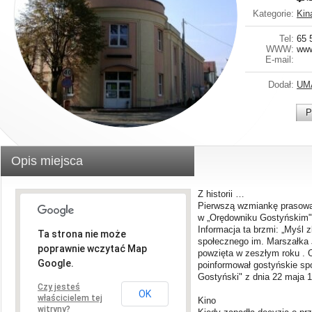
Kategorie:
Kin
Tel:
65 
WWW:
www
E-mail:
Dodał:
UM
P
Opis miejsca
Z historii …
Pierwszą wzmiankę prasową
w „Orędowniku Gostyńskim" 
Informacja ta brzmi: „Myśl
Ta strona nie może
społecznego im. Marszałka 
poprawnie wczytać Map
powzięta w zeszłym roku . 
Google.
poinformował gostyńskie sp
Gostyński" z dnia 22 maja 1
Czy jesteś
OK
właścicielem tej
Kino
witryny?