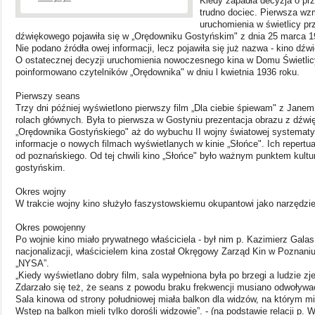
Kiedy zapadła decyzja o pr
trudno dociec. Pierwsza wz
uruchomienia w świetlicy pr
dźwiękowego pojawiła się w „Orędowniku Gostyńskim" z dnia 25 marca 1
Nie podano źródła owej informacji, lecz pojawiła się już nazwa - kino dźw
O ostatecznej decyzji uruchomienia nowoczesnego kina w Domu Świetlic
poinformowano czytelników „Orędownika" w dniu l kwietnia 1936 roku.
Pierwszy seans
Trzy dni później wyświetlono pierwszy film „Dla ciebie śpiewam" z Janem
rolach głównych. Była to pierwsza w Gostyniu prezentacja obrazu z dźw
„Orędownika Gostyńskiego" aż do wybuchu II wojny światowej systemat
informacje o nowych filmach wyświetlanych w kinie „Słońce". Ich repertuar
od poznańskiego. Od tej chwili kino „Słońce" było ważnym punktem kult
gostyńskim.
Okres wojny
W trakcie wojny kino służyło faszystowskiemu okupantowi jako narzędzi
Okres powojenny
Po wojnie kino miało prywatnego właściciela - był nim p. Kazimierz Gala
nacjonalizacji, właścicielem kina został Okręgowy Zarząd Kin w Poznan
„NYSA”.
„Kiedy wyświetlano dobry film, sala wypełniona była po brzegi a ludzie zj
Zdarzało się też, że seans z powodu braku frekwencji musiano odwoływa
Sala kinowa od strony południowej miała balkon dla widzów, na którym mi
Wstęp na balkon mieli tylko dorośli widzowie”. - (na podstawie relacji p