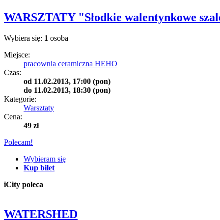
WARSZTATY "Słodkie walentynkowe szal
Wybiera się:
1
osoba
Miejsce:
pracownia ceramiczna HEHO
Czas:
od
11.02.2013, 17:00 (pon)
do
11.02.2013, 18:30 (pon)
Kategorie:
Warsztaty
Cena:
49 zł
Polecam!
Wybieram się
Kup bilet
iCity poleca
WATERSHED