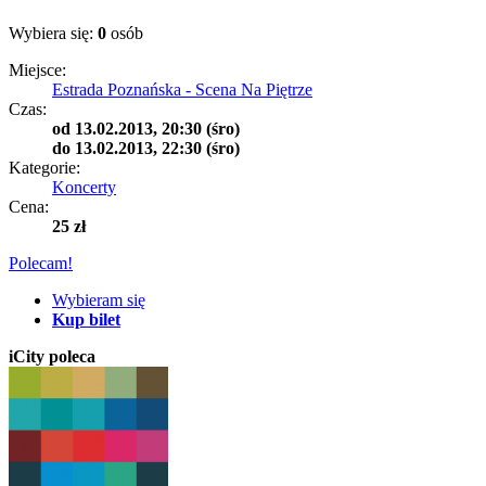
Wybiera się:
0
osób
Miejsce:
Estrada Poznańska - Scena Na Piętrze
Czas:
od
13.02.2013, 20:30 (śro)
do
13.02.2013, 22:30 (śro)
Kategorie:
Koncerty
Cena:
25 zł
Polecam!
Wybieram się
Kup bilet
iCity poleca