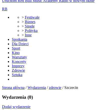
Uruchom Red Bull Music Academy Radio w nowym oknie
RB
>
Festiwale
>
Biznes
>
Single
>
Polityka
>
Inne
Spotkania
Dla Dzieci
Sport
Kino
Warsztaty
Koncerty
Imprezy
Zdrowie
Sztuka
Strona główna
/
Wydarzenia
/
zdrowie
/
Szczecin
Wydarzenia
(0)
Dodaj wydarzenie