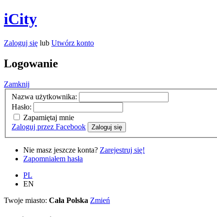
iCity
Zaloguj się
lub
Utwórz konto
Logowanie
Zamknij
Nazwa użytkownika:
Hasło:
Zapamiętaj mnie
Zaloguj przez Facebook
Zaloguj się
Nie masz jeszcze konta?
Zarejestruj się!
Zapomniałem hasła
PL
EN
Twoje miasto:
Cała Polska
Zmień