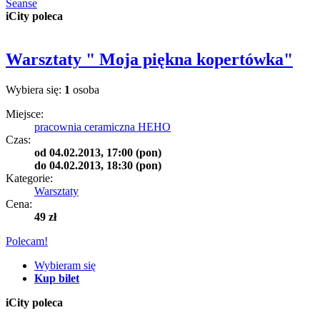
Seanse
iCity poleca
Warsztaty " Moja piękna kopertówka"
Wybiera się:
1
osoba
Miejsce:
pracownia ceramiczna HEHO
Czas:
od
04.02.2013, 17:00 (pon)
do
04.02.2013, 18:30 (pon)
Kategorie:
Warsztaty
Cena:
49 zł
Polecam!
Wybieram się
Kup bilet
iCity poleca