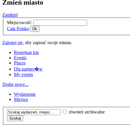
Zmień miasto
Zamknij
Miejscowość:
Cała Polska
Ok
Zaloguj się
, aby zapisać swoje miasta.
Repertuar kin
Events
Places
Dla partner�w
My events
Dodaj nowe...
Wydarzenie
Miejsce
również archiwalne
Szukaj