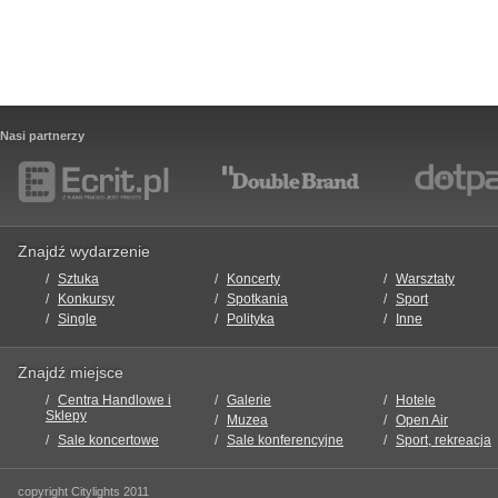
Nasi partnerzy
Znajdź wydarzenie
Sztuka
Koncerty
Warsztaty
Konkursy
Spotkania
Sport
Single
Polityka
Inne
Znajdź miejsce
Centra Handlowe i
Galerie
Hotele
Sklepy
Muzea
Open Air
Sale koncertowe
Sale konferencyjne
Sport, rekreacja
copyright Citylights 2011