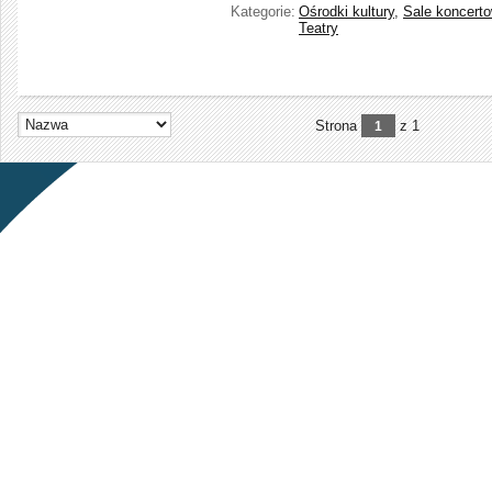
Kategorie:
Ośrodki kultury
,
Sale koncert
Teatry
Strona
z 1
1