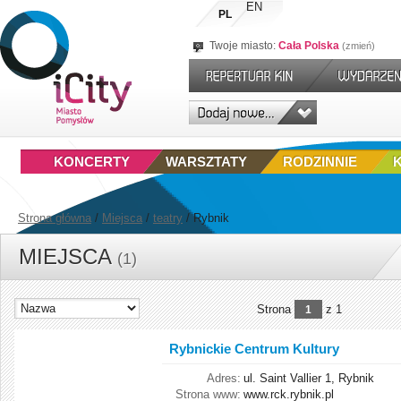
EN
PL
Twoje miasto:
Cała Polska
zmień
KONCERTY
WARSZTATY
RODZINNIE
Strona główna
/
Miejsca
/
teatry
/
Rybnik
MIEJSCA
(1)
Strona
z 1
1
Rybnickie Centrum Kultury
Adres:
ul. Saint Vallier 1, Rybnik
Strona www:
www.rck.rybnik.pl