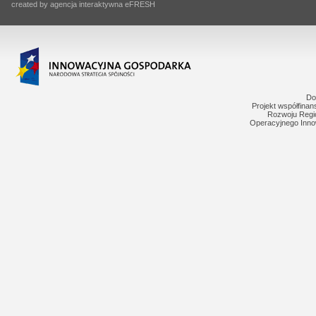
created by agencja interaktywna eFRESH
Do
Projekt współfina
Rozwoju Regi
Operacyjnego Inno