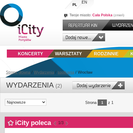
EN
PL
Twoje miasto:
Cała Polska
zmień
KONCERTY
WARSZTATY
RODZINNIE
Strona główna
/
Wydarzenia
/
spotkania
/
Wrocław
WYDARZENIA
(2)
Strona
z 1
1
iCity poleca
1
/3