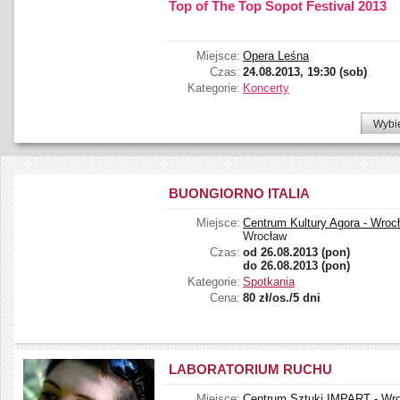
Top of The Top Sopot Festival 2013
Miejsce:
Opera Leśna
Czas:
24.08.2013, 19:30 (sob)
Kategorie:
Koncerty
Wybi
BUONGIORNO ITALIA
Miejsce:
Centrum Kultury Agora - Wroc
Wrocław
Czas:
od
26.08.2013 (pon)
do
26.08.2013 (pon)
Kategorie:
Spotkania
Cena:
80 zł/os./5 dni
LABORATORIUM RUCHU
Miejsce:
Centrum Sztuki IMPART - Wr