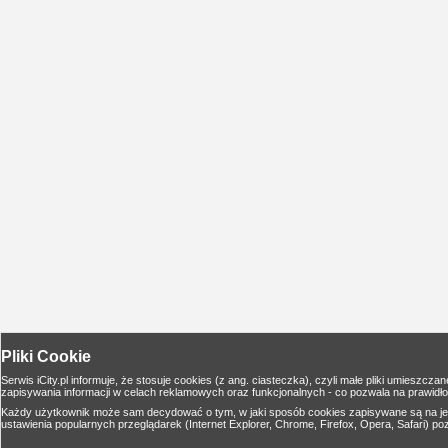
Pliki Cookie
Serwis iCity.pl informuje, że stosuje cookies (z ang. ciasteczka), czyli małe pliki umies
zapisywania informacji w celach reklamowych oraz funkcjonalnych - co pozwala na prawidło
Każdy użytkownik może sam decydować o tym, w jaki sposób cookies zapisywane są na jeg
ustawienia popularnych przeglądarek (Internet Explorer, Chrome, Firefox, Opera, Safari) poz