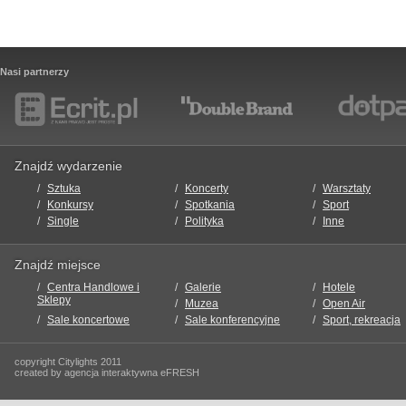
Nasi partnerzy
Znajdź wydarzenie
Sztuka
Koncerty
Warsztaty
Konkursy
Spotkania
Sport
Single
Polityka
Inne
Znajdź miejsce
Centra Handlowe i
Galerie
Hotele
Sklepy
Muzea
Open Air
Sale koncertowe
Sale konferencyjne
Sport, rekreacja
copyright Citylights 2011
created by agencja interaktywna eFRESH