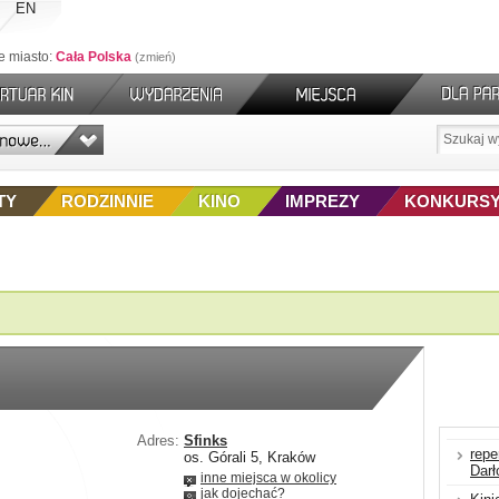
EN
e miasto:
Cała Polska
zmień
TY
RODZINNIE
KINO
IMPREZY
KONKURS
Adres:
Sfinks
repe
os. Górali 5, Kraków
Dar
inne miejsca w okolicy
jak dojechać?