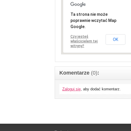
Ta strona nie może
poprawnie wczytać Map
Google.
Czy jesteś
OK
właścicielem tej
witryny?
Komentarze
(0)
:
Zaloguj się
, aby dodać komentarz.