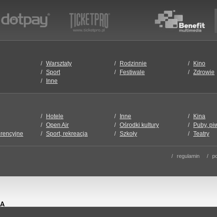
Warsztaty
Rodzinnie
Kino
Sport
Festiwale
Zdrowie
Inne
Hotele
Inne
Kina
Open Air
Ośrodki kultury
Puby, pi
erencyjne
Sport, rekreacja
Szkoły
Teatry
regulamin
po