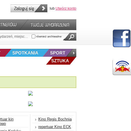
lub
Utwórz konto
również archiwalne
Y
SPOTKANIA
SPORT
SZTUKA
rtuar kin
Kino Regis Bochnia
łowo
repertuar Kino ECK