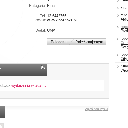
Kini
Kategorie:
Kina
kina
repe
Tel:
12 6442765
AMO
WWW:
www.kinosfinks.pl
repe
Dodał:
UMA
Pys
repe
Polecam!
Poleć znajomym
Ostr
Świę
repe
City
Kin
:
Wro
 Zobacz
wydarzenia w okolicy
.
Zgłoś nadużycie