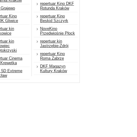
arnia Kraków
repertuar Kino DKF
 Grajewo
Rotunda Kraków
rtuar Kino
repertuar Kino
K Gliwice
Beskid Szczyrk
rtuar kin
NoveKino
kowice
Przedwiośnie Płock
rtuar kin
repertuar kin
owiec
Jastrzębie-Zdrój
tokrzyski
repertuar Kino
rtuar Cinema
Roma Zabrze
 Krewetka
DKF Magazyn
o 5D Extreme
Kultury Kraków
cław