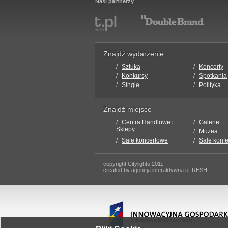
Nasi partnerzy
Znajdź wydarzenie
Sztuka
Koncerty
Konkursy
Spotkania
Single
Polityka
Znajdź miejsce
Centra Handlowe i
Galerie
Sklepy
Muzea
Sale koncertowe
Sale konf
copyright Citylights 2011
created by agencja interaktywna eFRESH