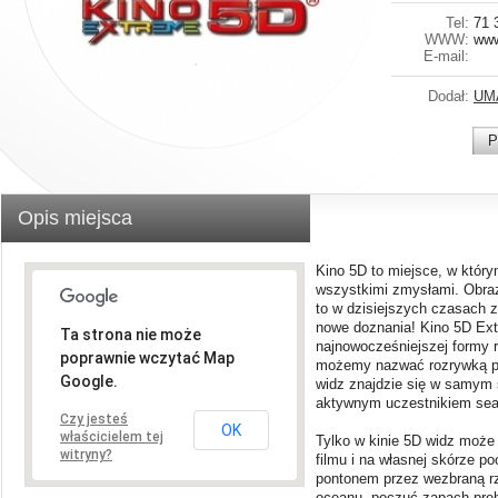
Tel:
71 
WWW:
www
E-mail:
Dodał:
UM
P
Opis miejsca
Kino 5D to miejsce, w który
wszystkimi zmysłami. Obraz 
to w dzisiejszych czasach 
nowe doznania! Kino 5D Ext
Ta strona nie może
najnowocześniejszej formy r
poprawnie wczytać Map
możemy nazwać rozrywką prz
Google.
widz znajdzie się w samym s
aktywnym uczestnikiem sea
Czy jesteś
OK
właścicielem tej
Tylko w kinie 5D widz może 
witryny?
filmu i na własnej skórze p
pontonem przez wezbraną rz
oceanu, poczuć zapach pre