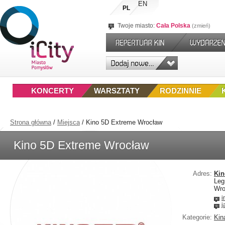
EN
PL
Twoje miasto:
Cała Polska
zmień
KONCERTY
WARSZTATY
RODZINNIE
Strona główna
/
Miejsca
/
Kino 5D Extreme Wrocław
Kino 5D Extreme Wrocław
Adres:
Kin
Leg
Wro
i
j
Kategorie:
Kin