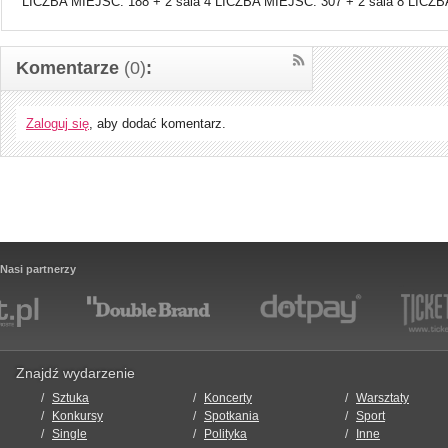
LICZBA MIEJSC: 188 + 2 sala 4 LICZBA MIEJSC: 307 + 2 sala 8 LICZB
Komentarze
(0)
:
Zaloguj się
, aby dodać komentarz.
Nasi partnerzy
Znajdź wydarzenie
Sztuka
Koncerty
Warsztaty
Konkursy
Spotkania
Sport
Single
Polityka
Inne