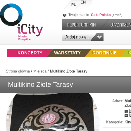
EN
PL
Twoje miasto:
Cała Polska
zmień
KONCERTY
WARSZTATY
RODZINNIE
Strona główna
/
Miejsca
/
Multikino Złote Tarasy
Multikino Złote Tarasy
Adres:
Mul
Zło
i
j
Kategorie:
Kin