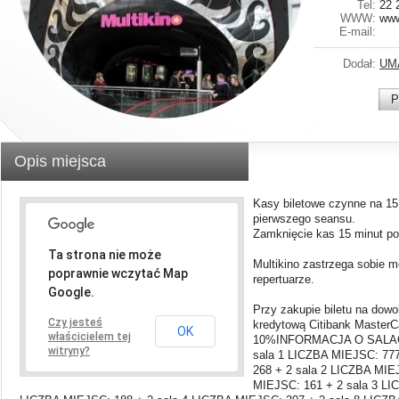
Tel:
22 
WWW:
www
E-mail:
Dodał:
UM
P
Opis miejsca
Kasy biletowe czynne na 15
pierwszego seansu.
Zamknięcie kas 15 minut po
Ta strona nie może
Multikino zastrzega sobie 
poprawnie wczytać Map
repertuarze.
Google.
Przy zakupie biletu na dowo
Czy jesteś
kredytową Citibank MasterC
OK
właścicielem tej
10%INFORMACJA O SALACH
witryny?
sala 1 LICZBA MIEJSC: 777
268 + 2 sala 2 LICZBA MIE
MIEJSC: 161 + 2 sala 3 LI