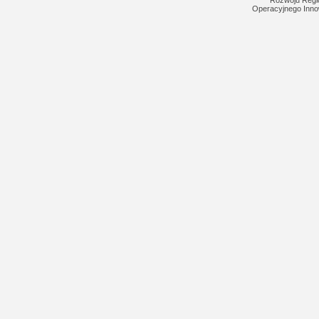
Rozwoju Regi
Operacyjnego Inno