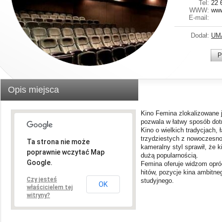
Tel:
22 
WWW:
www
E-mail:
Dodał:
UM
P
Opis miejsca
Kino Femina zlokalizowane 
pozwala w łatwy sposób dot
Kino o wielkich tradycjach, ł
trzydziestych z nowoczesnoś
Ta strona nie może
kameralny styl sprawił, że k
poprawnie wczytać Map
dużą popularnością.
Google.
Femina oferuje widzom opró
hitów, pozycje kina ambitne
Czy jesteś
studyjnego.
OK
właścicielem tej
witryny?