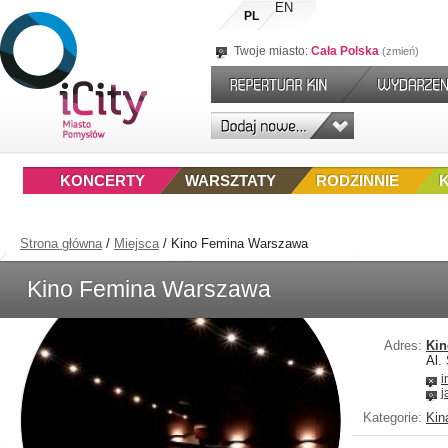
EN
PL
Twoje miasto:
Cała Polska
zmień
KONCERTY
WARSZTATY
RODZINNIE
Strona główna
/
Miejsca
/
Kino Femina Warszawa
Kino Femina Warszawa
Adres:
Kin
Al.
i
j
Kategorie:
Kin