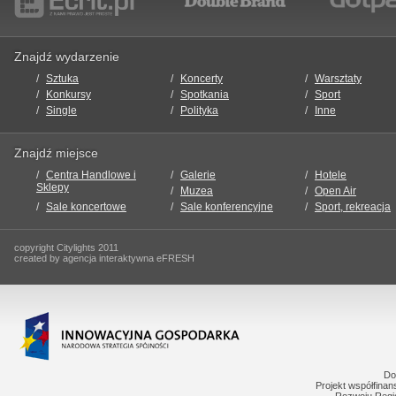
Znajdź wydarzenie
Sztuka
Koncerty
Warsztaty
Konkursy
Spotkania
Sport
Single
Polityka
Inne
Znajdź miejsce
Centra Handlowe i
Galerie
Hotele
Sklepy
Muzea
Open Air
Sale koncertowe
Sale konferencyjne
Sport, rekreacja
copyright Citylights 2011
created by agencja interaktywna eFRESH
Do
Projekt współfina