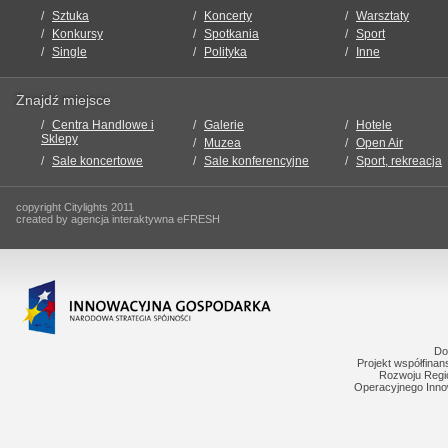
Sztuka
Koncerty
Warsztaty
Konkursy
Spotkania
Sport
Single
Polityka
Inne
Znajdź miejsce
Centra Handlowe i
Galerie
Hotele
Sklepy
Muzea
Open Air
Sale koncertowe
Sale konferencyjne
Sport, rekreacja
copyright Citylights 2011
created by agencja interaktywna eFRESH
Do
Projekt współfina
Rozwoju Regi
Operacyjnego Inno