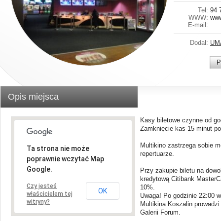
Tel:
94 
WWW:
www
E-mail:
Dodał:
UM
P
Opis miejsca
Kasy biletowe czynne od go
Zamknięcie kas 15 minut po
Multikino zastrzega sobie 
Ta strona nie może
repertuarze.
poprawnie wczytać Map
Google.
Przy zakupie biletu na dowo
kredytową Citibank MasterC
Czy jesteś
10%.
OK
właścicielem tej
Uwaga! Po godzinie 22:00 we
witryny?
Multikina Koszalin prowadzi
Galerii Forum.