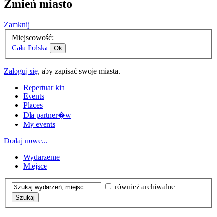
Zmień miasto
Zamknij
Miejscowość:
Cała Polska
Ok
Zaloguj się
, aby zapisać swoje miasta.
Repertuar kin
Events
Places
Dla partner�w
My events
Dodaj nowe...
Wydarzenie
Miejsce
również archiwalne
Szukaj