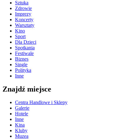
Sztuka
Zdrowie
Imprezy
Koncerty
Warsztaty
Kino
Sport
Dla Dzieci
Spotkania
Festiwale
Biznes
Single
Polityka
Inne
Znajdź miejsce
Centra Handlowe i Sklepy
Galerie
Hotele
Inne
Kina
Kluby
Muzea