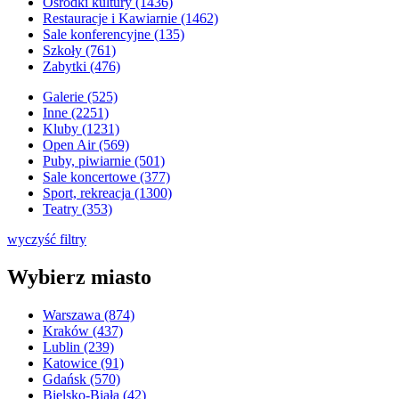
Ośrodki kultury (1436)
Restauracje i Kawiarnie (1462)
Sale konferencyjne (135)
Szkoły (761)
Zabytki (476)
Galerie (525)
Inne (2251)
Kluby (1231)
Open Air (569)
Puby, piwiarnie (501)
Sale koncertowe (377)
Sport, rekreacja (1300)
Teatry (353)
wyczyść filtry
Wybierz miasto
Warszawa (874)
Kraków (437)
Lublin (239)
Katowice (91)
Gdańsk (570)
Bielsko-Biała (42)