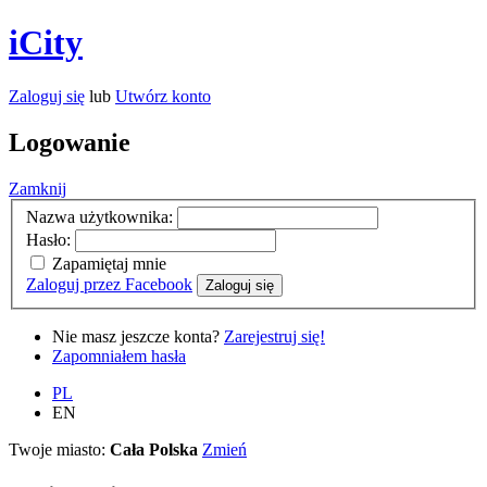
iCity
Zaloguj się
lub
Utwórz konto
Logowanie
Zamknij
Nazwa użytkownika:
Hasło:
Zapamiętaj mnie
Zaloguj przez Facebook
Zaloguj się
Nie masz jeszcze konta?
Zarejestruj się!
Zapomniałem hasła
PL
EN
Twoje miasto:
Cała Polska
Zmień