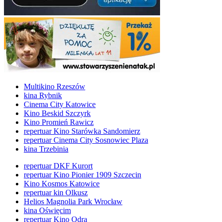
Multikino Rzeszów
kina Rybnik
Cinema City Katowice
Kino Beskid Szczyrk
Kino Promień Rawicz
repertuar Kino Starówka Sandomierz
repertuar Cinema City Sosnowiec Plaza
kina Trzebinia
repertuar DKF Kurort
repertuar Kino Pionier 1909 Szczecin
Kino Kosmos Katowice
repertuar kin Olkusz
Helios Magnolia Park Wrocław
kina Oświęcim
repertuar Kino Odra