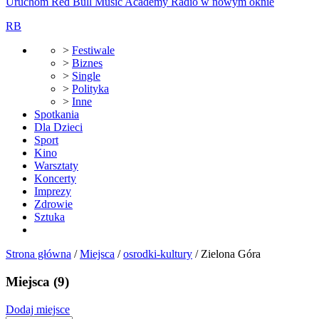
Uruchom Red Bull Music Academy Radio w nowym oknie
RB
>
Festiwale
>
Biznes
>
Single
>
Polityka
>
Inne
Spotkania
Dla Dzieci
Sport
Kino
Warsztaty
Koncerty
Imprezy
Zdrowie
Sztuka
Strona główna
/
Miejsca
/
osrodki-kultury
/
Zielona Góra
Miejsca
(9)
Dodaj miejsce