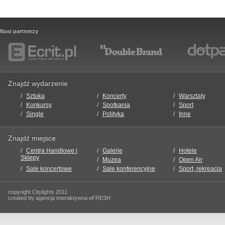
Nasi partnerzy
Znajdź wydarzenie
Sztuka
Koncerty
Warsztaty
Konkursy
Spotkania
Sport
Single
Polityka
Inne
Znajdź miejsce
Centra Handlowe i
Galerie
Hotele
Sklepy
Muzea
Open Air
Sale koncertowe
Sale konferencyjne
Sport, rekreacja
copyright Citylights 2011
created by agencja interaktywna eFRESH