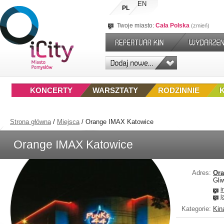
EN
PL
Twoje miasto:
Cała Polska
zmień
KONCERTY
WARSZTATY
RODZINNIE
Strona główna
/
Miejsca
/
Orange IMAX Katowice
Orange IMAX Katowice
Adres:
Ora
Gli
i
j
Kategorie:
Kin