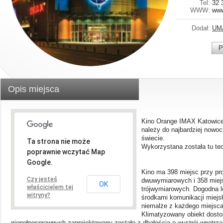
Tel:
32 
WWW:
www
Dodał:
UM
P
Opis miejsca
Kino Orange IMAX Katowice
należy do najbardziej nowo
świecie.
Ta strona nie może
Wykorzystana została tu te
poprawnie wczytać Map
Google.
Kino ma 398 miejsc przy pro
Czy jesteś
dwuwymiarowych i 358 miejs
OK
właścicielem tej
trójwymiarowych. Dogodna lo
witryny?
środkami komunikacji miejs
niemalże z każdego miejsca 
Klimatyzowany obiekt dosto
niepełnosprawnych zaprojektowany zostało z dbałością o wystrój wnętrza,