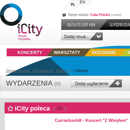
EN
PL
Twoje miasto:
Cała Polska
zmień
KONCERTY
WARSZTATY
RODZINNIE
Strona główna
/
Wydarzenia
/
konkursy
/
Gdańsk
WYDARZENIA
(0)
iCity poleca
1
/5
Carrantuohill - Koncert "Z Winylem"