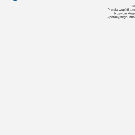
Do
Projekt współfina
Rozwoju Regi
Operacyjnego Inno