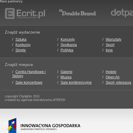
Nasi partnerzy
Znajdź wydarzenie
Sztuka
Koncerty
Warsztaty
Konkursy
Spotkania
Sport
Single
Polityka
Inne
Znajdź miejsce
Centra Handlowe i
Galerie
Hotele
Sklepy
Muzea
Open Air
Sale koncertowe
Sale konferencyjne
Sport, rekreacja
copyright Citylights 2011
created by agencja interaktywna eFRESH