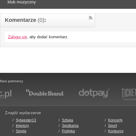
klub muzyczny
Komentarze
(0)
:
Zaloguj się
, aby dodać komentarz.
Nasi partnerzy
Znajdź wydarzenie
Sylwester13
Sztuka
Koncerty
Imprezy
Spotkania
Sport
Single
Polityka
Konkursy