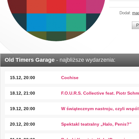
Dodał:
mac
P
Old Timers Garage
- najbliższe wydarzenia:
15.12, 20:00
Cochise
18.12, 21:00
F.O.U.R.S. Collective feat. Piotr Schm
19.12, 20:00
W świątecznym nastroju, czyli wspó
20.12, 20:00
Spektakl teatralny „Halo, Penis?”