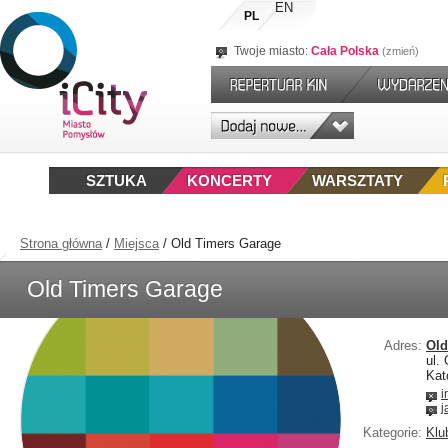
EN
PL
Twoje miasto:
Cała Polska
zmień
SZTUKA
KONCERTY
WARSZTATY
Strona główna
/
Miejsca
/
Old Timers Garage
Old Timers Garage
Adres:
Old
ul.
Kat
i
j
Kategorie:
Klu