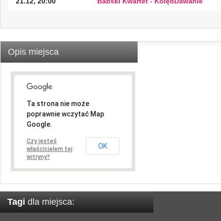
21.12, 20:00
Babski Kwartet - KolędDawanie
Opis miejsca
Ta strona nie może
poprawnie wczytać Map
Google.
Czy jesteś
OK
właścicielem tej
witryny?
Tagi
dla miejsca: