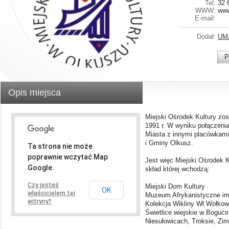
Tel:
32 
WWW:
www
E-mail:
Dodał:
UM
P
Opis miejsca
Miejski Ośrodek Kultury zo
1991 r. W wyniku połączenia
Miasta z innymi placówkami 
i Gminy Olkusz.
Ta strona nie może
poprawnie wczytać Map
Jest więc Miejski Ośrodek Ku
Google.
skład której wchodzą:
Czy jesteś
Miejski Dom Kultury
OK
właścicielem tej
Muzeum Afrykanistyczne im
witryny?
Kolekcja Wikliny Wł.Wołko
Świetlice wiejskie w Boguci
Niesułowicach, Troksie, Zim