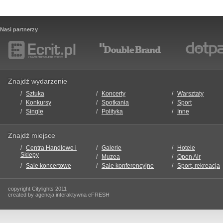
Nasi partnerzy
Znajdź wydarzenie
Sztuka
Koncerty
Warsztaty
Konkursy
Spotkania
Sport
Single
Polityka
Inne
Znajdź miejsce
Centra Handlowe i
Galerie
Hotele
Sklepy
Muzea
Open Air
Sale koncertowe
Sale konferencyjne
Sport, rekreacja
copyright Citylights 2011
created by agencja interaktywna eFRESH