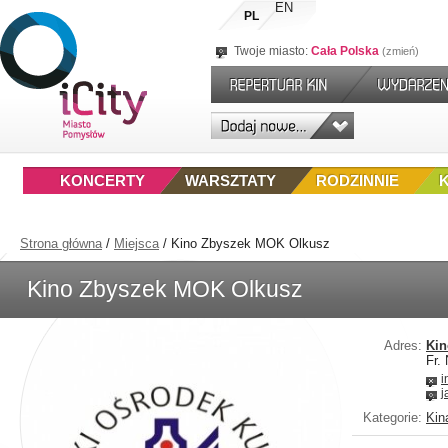
EN
PL
Twoje miasto:
Cała Polska
zmień
KONCERTY
WARSZTATY
RODZINNIE
Strona główna
/
Miejsca
/
Kino Zbyszek MOK Olkusz
Kino Zbyszek MOK Olkusz
Adres:
Kin
Fr.
i
j
Kategorie:
Kin