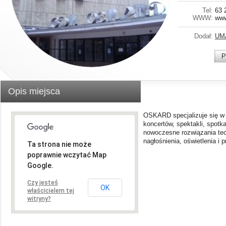
Tel:
63 
WWW:
www
Dodał:
UM
P
Opis miejsca
OSKARD specjalizuje się w p
koncertów, spektakli, spotka
nowoczesne rozwiązania tec
nagłośnienia, oświetlenia i
Ta strona nie może
poprawnie wczytać Map
Google.
Czy jesteś
OK
właścicielem tej
witryny?