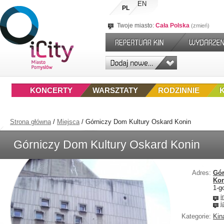
EN
PL
Twoje miasto:
Cała Polska
zmień
KONCERTY
WARSZTATY
RODZINNIE
Strona główna
/
Miejsca
/
Górniczy Dom Kultury Oskard Konin
Górniczy Dom Kultury Oskard Konin
Adres:
Gór
Ko
1-g
i
j
Kategorie:
Kin