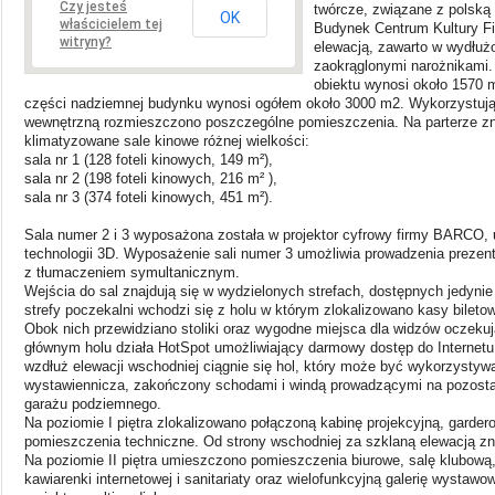
Czy jesteś
twórcze, związane z polską 
OK
właścicielem tej
Budynek Centrum Kultury Fi
witryny?
elewacją, zawarto w wydłużo
zaokrąglonymi narożnikami
obiektu wynosi około 1570 
części nadziemnej budynku wynosi ogółem około 3000 m2. Wykorzystują
wewnętrzną rozmieszczono poszczególne pomieszczenia. Na parterze znaj
klimatyzowane sale kinowe różnej wielkości:
sala nr 1 (128 foteli kinowych, 149 m²),
sala nr 2 (198 foteli kinowych, 216 m² ),
sala nr 3 (374 foteli kinowych, 451 m²).
Sala numer 2 i 3 wyposażona została w projektor cyfrowy firmy BARCO, 
technologii 3D. Wyposażenie sali numer 3 umożliwia prowadzenia prez
z tłumaczeniem symultanicznym.
Wejścia do sal znajdują się w wydzielonych strefach, dostępnych jedynie
strefy poczekalni wchodzi się z holu w którym zlokalizowano kasy bileto
Obok nich przewidziano stoliki oraz wygodne miejsca dla widzów oczeku
głównym holu działa HotSpot umożliwiający darmowy dostęp do Internet
wzdłuż elewacji wschodniej ciągnie się hol, który może być wykorzystyw
wystawiennicza, zakończony schodami i windą prowadzącymi na pozosta
garażu podziemnego.
Na poziomie I piętra zlokalizowano połączoną kabinę projekcyjną, gardero
pomieszczenia techniczne. Od strony wschodniej za szklaną elewacją zna
Na poziomie II piętra umieszczono pomieszczenia biurowe, salę klubową
kawiarenki internetowej i sanitariaty oraz wielofunkcyjną galerię wystaw