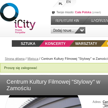
EN
PL
Twoje miasto:
Cała Polska
zmień
SZTUKA
KONCERTY
WARSZTATY
Strona główna
/
Miejsca
/
Centrum Kultury Filmowej "Stylowy" w Zamości
Proszę się zalogować
Centrum Kultury Filmowej "Stylowy" w
Zamościu
Adres:
Cen
"St