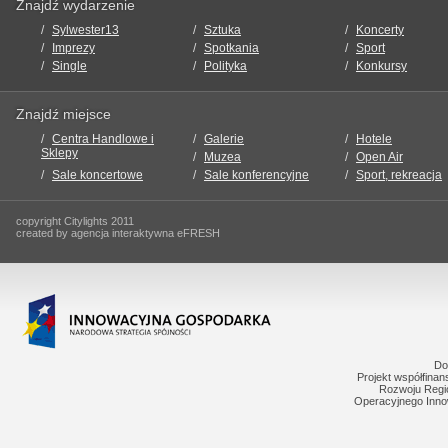
Znajdź wydarzenie
Sylwester13
Sztuka
Koncerty
Imprezy
Spotkania
Sport
Single
Polityka
Konkursy
Znajdź miejsce
Centra Handlowe i
Galerie
Hotele
Sklepy
Muzea
Open Air
Sale koncertowe
Sale konferencyjne
Sport, rekreacja
copyright Citylights 2011
created by agencja interaktywna eFRESH
Do
Projekt współfina
Rozwoju Regi
Operacyjnego Inno