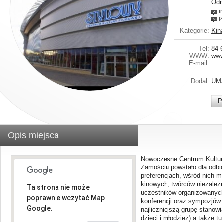
Odr
i
j
Kategorie:
Kin
Tel:
84 
WWW:
www
E-mail:
Dodał:
UM
P
Opis miejsca
Nowoczesne Centrum Kultur
Zamościu powstało dla odbi
preferencjach, wśród nich 
kinowych, twórców niezależ
Ta strona nie może
uczestników organizowanych
poprawnie wczytać Map
konferencji oraz sympozjów
Google.
najliczniejszą grupę stanow
dzieci i młodzież) a także t