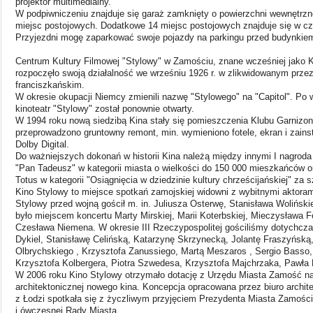
projektor multimedialny.
W podpiwniczeniu znajduje się garaż zamknięty o powierzchni wewnętrzn
miejsc postojowych. Dodatkowe 14 miejsc postojowych znajduje się w cz
Przyjezdni mogę zaparkować swoje pojazdy na parkingu przed budynkie
Centrum Kultury Filmowej "Stylowy" w Zamościu, znane wcześniej jako Ki
rozpoczęło swoją działalność we wrześniu 1926 r. w zlikwidowanym przez
franciszkańskim.
W okresie okupacji Niemcy zmienili nazwę "Stylowego" na "Capitol". Po wo
kinoteatr "Stylowy" został ponownie otwarty.
W 1994 roku nową siedzibą Kina stały się pomieszczenia Klubu Garnizo
przeprowadzono gruntowny remont, min. wymieniono fotele, ekran i zain
Dolby Digital.
Do ważniejszych dokonań w historii Kina należą między innymi I nagroda
"Pan Tadeusz" w kategorii miasta o wielkości do 150 000 mieszkańców o
Totus w kategorii "Osiągnięcia w dziedzinie kultury chrześcijańskiej" za 
Kino Stylowy to miejsce spotkań zamojskiej widowni z wybitnymi aktoram
Stylowy przed wojną gościł m. in. Juliusza Osterwę, Stanisława Wolińs
było miejscem koncertu Marty Mirskiej, Marii Koterbskiej, Mieczysława 
Czesława Niemena. W okresie III Rzeczypospolitej gościliśmy dotychcz
Dykiel, Stanisławę Celińską, Katarzynę Skrzynecką, Jolantę Fraszyńsk
Olbrychskiego , Krzysztofa Zanussiego, Martą Meszaros , Sergio Basso
Krzysztofa Kolbergera, Piotra Szwedesa, Krzysztofa Majchrzaka, Pawła 
W 2006 roku Kino Stylowy otrzymało dotację z Urzędu Miasta Zamość na
architektonicznej nowego kina. Koncepcja opracowana przez biuro archite
z Łodzi spotkała się z życzliwym przyjęciem Prezydenta Miasta Zamoś
i ówczesnej Rady Miasta.