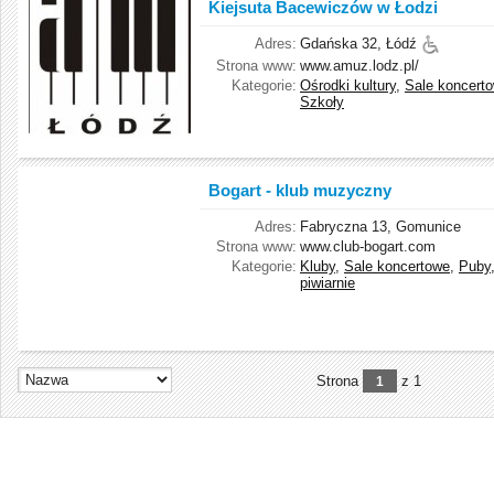
Kiejsuta Bacewiczów w Łodzi
Adres:
Gdańska 32, Łódź
Strona www:
www.amuz.lodz.pl/
Kategorie:
Ośrodki kultury
,
Sale koncert
Szkoły
Bogart - klub muzyczny
Adres:
Fabryczna 13, Gomunice
Strona www:
www.club-bogart.com
Kategorie:
Kluby
,
Sale koncertowe
,
Puby
piwiarnie
Strona
z 1
1