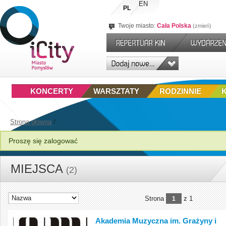
EN
PL
Twoje miasto:
Cała Polska
zmień
KONCERTY
WARSZTATY
RODZINNIE
Strona główna
/
Proszę się zalogować
MIEJSCA
(2)
Strona
z 1
1
Akademia Muzyczna im. Grażyny i