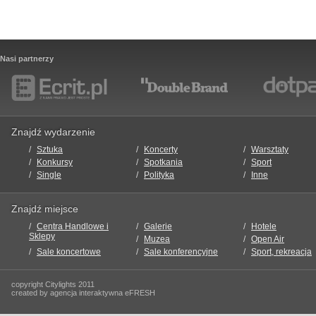
Nasi partnerzy
Znajdź wydarzenie
Sztuka
Koncerty
Warsztaty
Konkursy
Spotkania
Sport
Single
Polityka
Inne
Znajdź miejsce
Centra Handlowe i
Galerie
Hotele
Sklepy
Muzea
Open Air
Sale koncertowe
Sale konferencyjne
Sport, rekreacja
copyright Citylights 2011
created by agencja interaktywna eFRESH