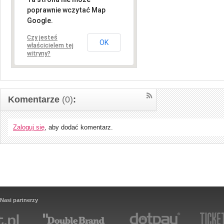
poprawnie wczytać Map
Google.
Czy jesteś
OK
właścicielem tej
witryny?
Komentarze
(0)
:
Zaloguj się
, aby dodać komentarz.
Nasi partnerzy