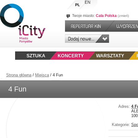
EN
PL
Twoje miasto:
Cała Polska
zmień
SZTUKA
KONCERTY
WARSZTATY
Strona główna
/
Miejsca
/
4 Fun
4 Fun
Adres:
4 F
AL
100
Kategorie:
Spo