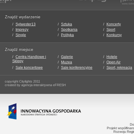
Znajdź wydarzenie
Sylwester13
Sztuka
Koncerty
Imprezy
Spotkania
Sport
Single
Polityka
Konkursy
Znajdź miejsce
Centra Handlowe i
Galerie
Hotele
Sklepy
Muzea
Open Air
Sale koncertowe
Sale konferencyjne
Sport, rekreacja
copyright Citylights 2011
created by agencja interaktywna eFRESH
Do
Projekt współfina
Rozwoju Regi